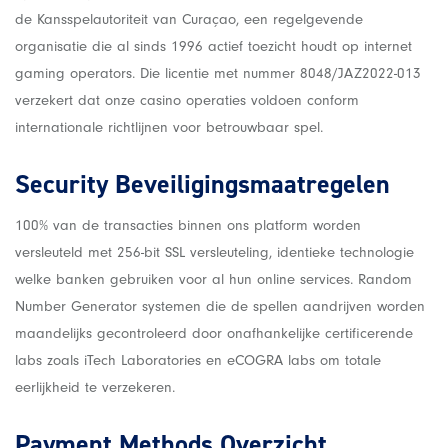
de Kansspelautoriteit van Curaçao, een regelgevende
organisatie die al sinds 1996 actief toezicht houdt op internet
gaming operators. Die licentie met nummer 8048/JAZ2022-013
verzekert dat onze casino operaties voldoen conform
internationale richtlijnen voor betrouwbaar spel.
Security Beveiligingsmaatregelen
100% van de transacties binnen ons platform worden
versleuteld met 256-bit SSL versleuteling, identieke technologie
welke banken gebruiken voor al hun online services. Random
Number Generator systemen die de spellen aandrijven worden
maandelijks gecontroleerd door onafhankelijke certificerende
labs zoals iTech Laboratories en eCOGRA labs om totale
eerlijkheid te verzekeren.
Payment Methods Overzicht