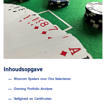
Inhoudsopgave
Waarom Spelers voor Ons Selecteren
Gaming Portfolio Analyse
Veiligheid en Certificaten