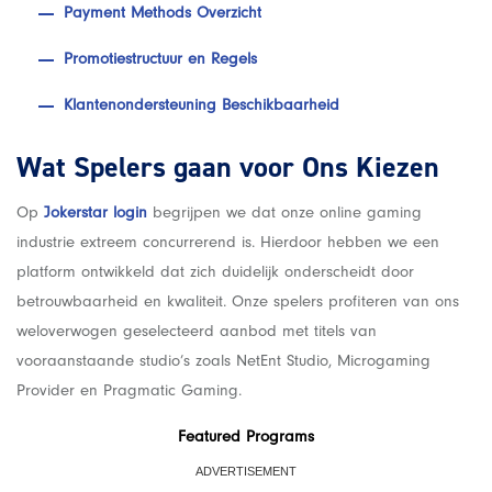
Payment Methods Overzicht
Promotiestructuur en Regels
Klantenondersteuning Beschikbaarheid
Wat Spelers gaan voor Ons Kiezen
Op
Jokerstar login
begrijpen we dat onze online gaming
industrie extreem concurrerend is. Hierdoor hebben we een
platform ontwikkeld dat zich duidelijk onderscheidt door
betrouwbaarheid en kwaliteit. Onze spelers profiteren van ons
weloverwogen geselecteerd aanbod met titels van
vooraanstaande studio’s zoals NetEnt Studio, Microgaming
Provider en Pragmatic Gaming.
Featured Programs