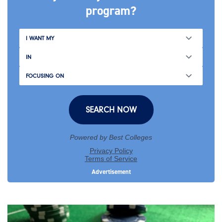
program?