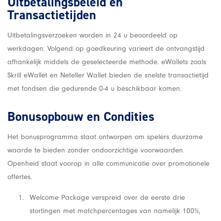
Uitbetalingsbeleid en
Transactietijden
Uitbetalingsverzoeken worden in 24 u beoordeeld op
werkdagen. Volgend op goedkeuring varieert de ontvangstijd
afhankelijk middels de geselecteerde methode. eWallets zoals
Skrill eWallet en Neteller Wallet bieden de snelste transactietijd
met fondsen die gedurende 0-4 u beschikbaar komen.
Bonusopbouw en Condities
Het bonusprogramma staat ontworpen om spelers duurzame
waarde te bieden zonder ondoorzichtige voorwaarden.
Openheid staat voorop in alle communicatie over promotionele
offertes.
Welcome Package verspreid over de eerste drie
stortingen met matchpercentages van namelijk 100%,