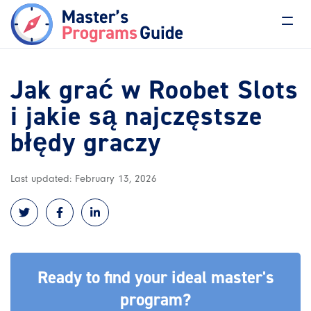
Jak grać w Roobet Slots
i jakie są najczęstsze
błędy graczy
Last updated: February 13, 2026
Ready to find your ideal master's
program?