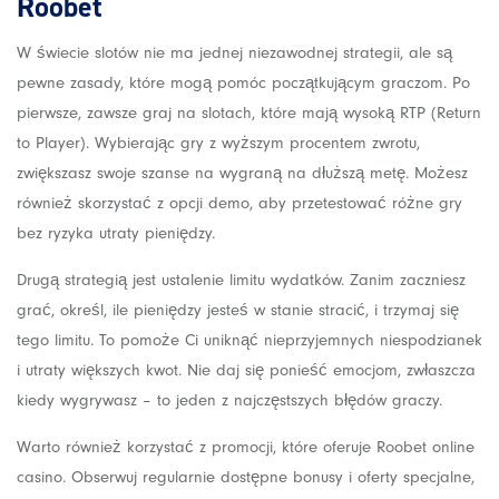
Roobet
W świecie slotów nie ma jednej niezawodnej strategii, ale są
pewne zasady, które mogą pomóc początkującym graczom. Po
pierwsze, zawsze graj na slotach, które mają wysoką RTP (Return
to Player). Wybierając gry z wyższym procentem zwrotu,
zwiększasz swoje szanse na wygraną na dłuższą metę. Możesz
również skorzystać z opcji demo, aby przetestować różne gry
bez ryzyka utraty pieniędzy.
Drugą strategią jest ustalenie limitu wydatków. Zanim zaczniesz
grać, określ, ile pieniędzy jesteś w stanie stracić, i trzymaj się
tego limitu. To pomoże Ci uniknąć nieprzyjemnych niespodzianek
i utraty większych kwot. Nie daj się ponieść emocjom, zwłaszcza
kiedy wygrywasz – to jeden z najczęstszych błędów graczy.
Warto również korzystać z promocji, które oferuje Roobet online
casino. Obserwuj regularnie dostępne bonusy i oferty specjalne,