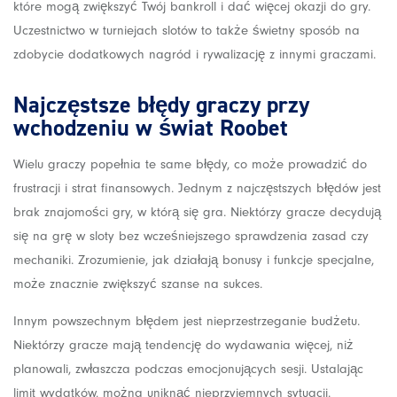
które mogą zwiększyć Twój bankroll i dać więcej okazji do gry.
Uczestnictwo w turniejach slotów to także świetny sposób na
zdobycie dodatkowych nagród i rywalizację z innymi graczami.
Najczęstsze błędy graczy przy
wchodzeniu w świat Roobet
Wielu graczy popełnia te same błędy, co może prowadzić do
frustracji i strat finansowych. Jednym z najczęstszych błędów jest
brak znajomości gry, w którą się gra. Niektórzy gracze decydują
się na grę w sloty bez wcześniejszego sprawdzenia zasad czy
mechaniki. Zrozumienie, jak działają bonusy i funkcje specjalne,
może znacznie zwiększyć szanse na sukces.
Innym powszechnym błędem jest nieprzestrzeganie budżetu.
Niektórzy gracze mają tendencję do wydawania więcej, niż
planowali, zwłaszcza podczas emocjonujących sesji. Ustalając
limit wydatków, można uniknąć nieprzyjemnych sytuacji.