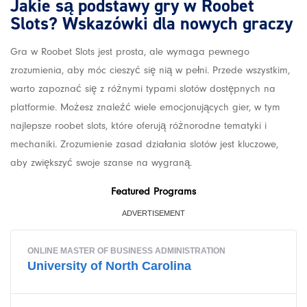
Jakie są podstawy gry w Roobet
Slots? Wskazówki dla nowych graczy
Gra w Roobet Slots jest prosta, ale wymaga pewnego
zrozumienia, aby móc cieszyć się nią w pełni. Przede wszystkim,
warto zapoznać się z różnymi typami slotów dostępnych na
platformie. Możesz znaleźć wiele emocjonujących gier, w tym
najlepsze roobet slots, które oferują różnorodne tematyki i
mechaniki. Zrozumienie zasad działania slotów jest kluczowe,
aby zwiększyć swoje szanse na wygraną.
Featured Programs