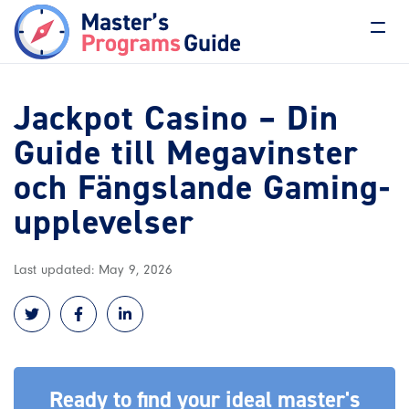
Jackpot Casino – Din
Guide till Megavinster
och Fängslande Gaming-
upplevelser
Last updated: May 9, 2026
Ready to find your ideal master's