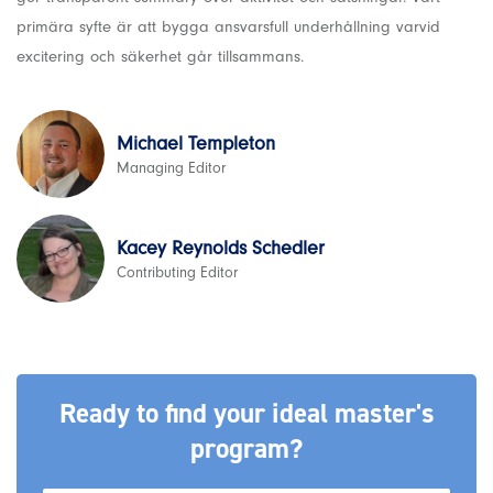
primära syfte är att bygga ansvarsfull underhållning varvid
excitering och säkerhet går tillsammans.
Michael Templeton
Managing Editor
Kacey Reynolds Schedler
Contributing Editor
Ready to find your ideal master's
program?