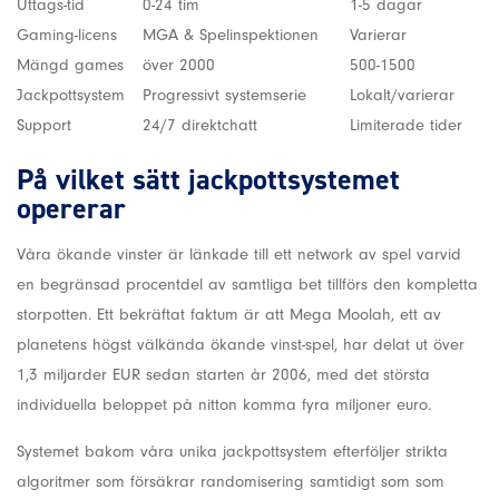
Uttags-tid
0-24 tim
1-5 dagar
Gaming-licens
MGA & Spelinspektionen
Varierar
Mängd games
över 2000
500-1500
Jackpottsystem
Progressivt systemserie
Lokalt/varierar
Support
24/7 direktchatt
Limiterade tider
På vilket sätt jackpottsystemet
opererar
Våra ökande vinster är länkade till ett network av spel varvid
en begränsad procentdel av samtliga bet tillförs den kompletta
storpotten. Ett bekräftat faktum är att Mega Moolah, ett av
planetens högst välkända ökande vinst-spel, har delat ut över
1,3 miljarder EUR sedan starten år 2006, med det största
individuella beloppet på nitton komma fyra miljoner euro.
Systemet bakom våra unika jackpottsystem efterföljer strikta
algoritmer som försäkrar randomisering samtidigt som som