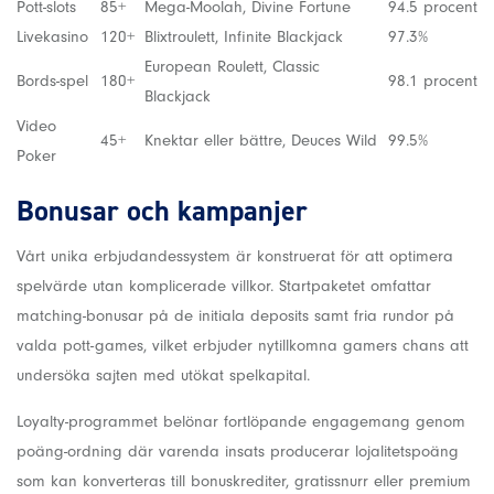
Pott-slots
85+
Mega-Moolah, Divine Fortune
94.5 procent
Livekasino
120+
Blixtroulett, Infinite Blackjack
97.3%
European Roulett, Classic
Bords-spel
180+
98.1 procent
Blackjack
Video
45+
Knektar eller bättre, Deuces Wild
99.5%
Poker
Bonusar och kampanjer
Vårt unika erbjudandessystem är konstruerat för att optimera
spelvärde utan komplicerade villkor. Startpaketet omfattar
matching-bonusar på de initiala deposits samt fria rundor på
valda pott-games, vilket erbjuder nytillkomna gamers chans att
undersöka sajten med utökat spelkapital.
Loyalty-programmet belönar fortlöpande engagemang genom
poäng-ordning där varenda insats producerar lojalitetspoäng
som kan konverteras till bonuskrediter, gratissnurr eller premium