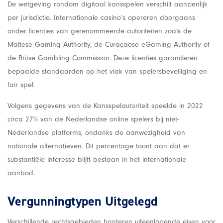
De wetgeving rondom digitaal kansspelen verschilt aanzienlijk
per jurisdictie. Internationale casino’s opereren doorgaans
onder licenties van gerenommeerde autoriteiten zoals de
Maltese Gaming Authority, de Curaçaose eGaming Authority of
de Britse Gambling Commission. Deze licenties garanderen
bepaalde standaarden op het vlak van spelersbeveiliging en
fair spel.
Volgens gegevens van de Kansspelautoriteit speelde in 2022
circa 27% van de Nederlandse online spelers bij niet-
Nederlandse platforms, ondanks de aanwezigheid van
nationale alternatieven. Dit percentage toont aan dat er
substantiële interesse blijft bestaan in het internationale
aanbod.
Vergunningtypen Uitgelegd
Verschillende rechtsgebieden hanteren uiteenlopende eisen voor