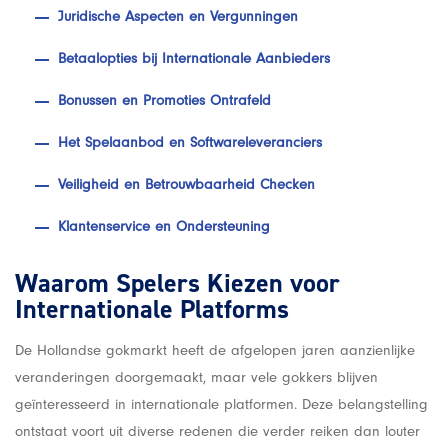
Juridische Aspecten en Vergunningen
Betaalopties bij Internationale Aanbieders
Bonussen en Promoties Ontrafeld
Het Spelaanbod en Softwareleveranciers
Veiligheid en Betrouwbaarheid Checken
Klantenservice en Ondersteuning
Waarom Spelers Kiezen voor
Internationale Platforms
De Hollandse gokmarkt heeft de afgelopen jaren aanzienlijke
veranderingen doorgemaakt, maar vele gokkers blijven
geïnteresseerd in internationale platformen. Deze belangstelling
ontstaat voort uit diverse redenen die verder reiken dan louter