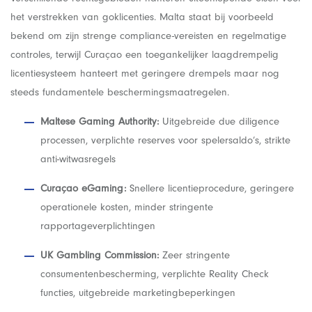
het verstrekken van goklicenties. Malta staat bij voorbeeld
bekend om zijn strenge compliance-vereisten en regelmatige
controles, terwijl Curaçao een toegankelijker laagdrempelig
licentiesysteem hanteert met geringere drempels maar nog
steeds fundamentele beschermingsmaatregelen.
Maltese Gaming Authority:
Uitgebreide due diligence
processen, verplichte reserves voor spelersaldo’s, strikte
anti-witwasregels
Curaçao eGaming:
Snellere licentieprocedure, geringere
operationele kosten, minder stringente
rapportageverplichtingen
UK Gambling Commission:
Zeer stringente
consumentenbescherming, verplichte Reality Check
functies, uitgebreide marketingbeperkingen