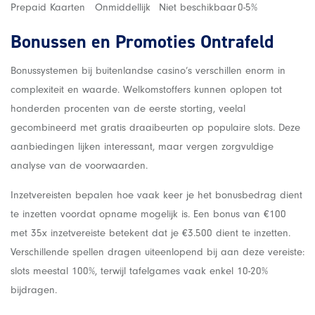
Prepaid Kaarten
Onmiddellijk
Niet beschikbaar
0-5%
Bonussen en Promoties Ontrafeld
Bonussystemen bij buitenlandse casino’s verschillen enorm in
complexiteit en waarde. Welkomstoffers kunnen oplopen tot
honderden procenten van de eerste storting, veelal
gecombineerd met gratis draaibeurten op populaire slots. Deze
aanbiedingen lijken interessant, maar vergen zorgvuldige
analyse van de voorwaarden.
Inzetvereisten bepalen hoe vaak keer je het bonusbedrag dient
te inzetten voordat opname mogelijk is. Een bonus van €100
met 35x inzetvereiste betekent dat je €3.500 dient te inzetten.
Verschillende spellen dragen uiteenlopend bij aan deze vereiste:
slots meestal 100%, terwijl tafelgames vaak enkel 10-20%
bijdragen.