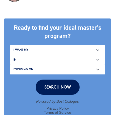
Ready to find your ideal master's
program?