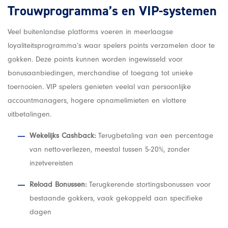
Trouwprogramma’s en VIP-systemen
Veel buitenlandse platforms voeren in meerlaagse
loyaliteitsprogramma’s waar spelers points verzamelen door te
gokken. Deze points kunnen worden ingewisseld voor
bonusaanbiedingen, merchandise of toegang tot unieke
toernooien. VIP spelers genieten veelal van persoonlijke
accountmanagers, hogere opnamelimieten en vlottere
uitbetalingen.
Wekelijks Cashback:
Terugbetaling van een percentage
van netto-verliezen, meestal tussen 5-20%, zonder
inzetvereisten
Reload Bonussen:
Terugkerende stortingsbonussen voor
bestaande gokkers, vaak gekoppeld aan specifieke
dagen