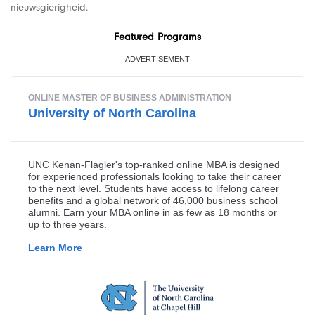
nieuwsgierigheid.
Featured Programs