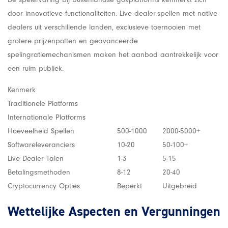
door innovatieve functionaliteiten. Live dealer-spellen met native
dealers uit verschillende landen, exclusieve toernooien met
grotere prijzenpotten en geavanceerde
spelingratiemechanismen maken het aanbod aantrekkelijk voor
een ruim publiek.
Kenmerk
Traditionele Platforms
Internationale Platforms
Hoeveelheid Spellen
500-1000
2000-5000+
Softwareleveranciers
10-20
50-100+
Live Dealer Talen
1-3
5-15
Betalingsmethoden
8-12
20-40
Cryptocurrency Opties
Beperkt
Uitgebreid
Wettelijke Aspecten en Vergunningen