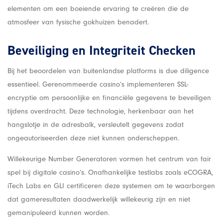
elementen om een boeiende ervaring te creëren die de
atmosfeer van fysische gokhuizen benadert.
Beveiliging en Integriteit Checken
Bij het beoordelen van buitenlandse platforms is due diligence
essentieel. Gerenommeerde casino’s implementeren SSL-
encryptie om persoonlijke en financiële gegevens te beveiligen
tijdens overdracht. Deze technologie, herkenbaar aan het
hangslotje in de adresbalk, versleutelt gegevens zodat
ongeautoriseerden deze niet kunnen onderscheppen.
Willekeurige Number Generatoren vormen het centrum van fair
spel bij digitale casino’s. Onafhankelijke testlabs zoals eCOGRA,
iTech Labs en GLI certificeren deze systemen om te waarborgen
dat gameresultaten daadwerkelijk willekeurig zijn en niet
gemanipuleerd kunnen worden.