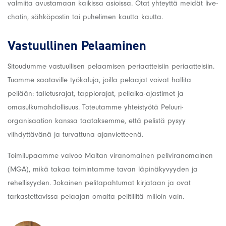
valmiita avustamaan kaikissa asioissa. Otat yhteyttä meidät live-
chatin, sähköpostin tai puhelimen kautta kautta.
Vastuullinen Pelaaminen
Sitoudumme vastuullisen pelaamisen periaatteisiin periaatteisiin.
Tuomme saataville työkaluja, joilla pelaajat voivat hallita
peliään: talletusrajat, tappiorajat, peliaika-ajastimet ja
omasulkumahdollisuus. Toteutamme yhteistyötä Peluuri-
organisaation kanssa taataksemme, että pelistä pysyy
viihdyttävänä ja turvattuna ajanvietteenä.
Toimilupaamme valvoo Maltan viranomainen peliviranomainen
(MGA), mikä takaa toimintamme tavan läpinäkyvyyden ja
rehellisyyden. Jokainen pelitapahtumat kirjataan ja ovat
tarkastettavissa pelaajan omalta pelitililtä milloin vain.