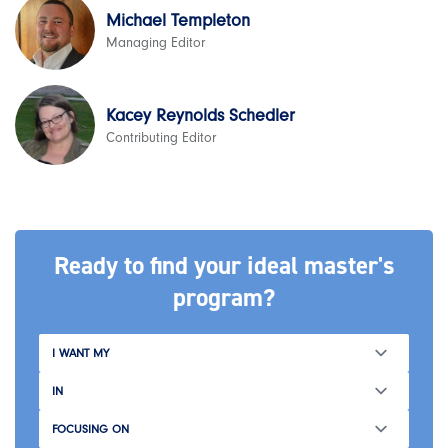
Michael Templeton
Managing Editor
Kacey Reynolds Schedler
Contributing Editor
Ready to find your ideal master's
program?