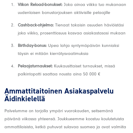
Viikon Reload-bonukset:
Joka ainoa viikko tuo mukanaan
uudenlaisen bonustarjouksen aktiivisille pelaajille
Cashback-ohjelma:
Tienaat takaisin osuuden häviöistäsi
joka viikko, prosenttiosuus kasvaa asiakastasosi mukaan
Birthday-bonus:
Upea lahja syntymäpäivän kunniaksi
täysin ei mitään kierrätysvaatimuksia
Pelaajaturnaukset:
Kuukausittaiset turnaukset, missä
palkintopotti saattaa nousta aina 50 000 €
Ammattitaitoinen Asiakaspalvelu
Äidinkielellä
Palvelumme on tarjolla ympäri vuorokauden, seitsemänä
päivänä viikossa yhteensä. Joukkueemme koostuu koulutetuista
ammattilaisista, ketkä puhuvat sulavaa suomea ja ovat valmiita