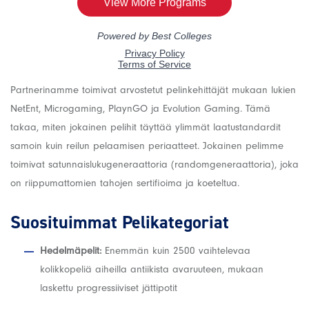
Partnerinamme toimivat arvostetut pelinkehittäjät mukaan lukien
NetEnt, Microgaming, PlaynGO ja Evolution Gaming. Tämä
takaa, miten jokainen pelihit täyttää ylimmät laatustandardit
samoin kuin reilun pelaamisen periaatteet. Jokainen pelimme
toimivat satunnaislukugeneraattoria (randomgeneraattoria), joka
on riippumattomien tahojen sertifioima ja koeteltua.
Suosituimmat Pelikategoriat
Hedelmäpelit:
Enemmän kuin 2500 vaihtelevaa
kolikkopeliä aiheilla antiikista avaruuteen, mukaan
laskettu progressiiviset jättipotit