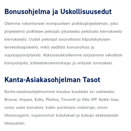
Bonusohjelma ja Uskollisuusedut
Olemme rakentaneet monipuolisen palkkiojärjestelmän, joka
järjestelmä palkitsee pelaajia jokaisesta pelatusta kierroksesta
kierroksesta. Uudet pelaajat saavuttavat kilpailukykyisen
tervetuliaispaketin, mikä sisältää bonusrahaa ja
vapaapyöräytyksiä. Vakioasiakkaillemme tarjoamme viikoittain
kampanjoita, käteistakaisinmaksuja ja erityisiä turnauksia.
Kanta-Asiakasohjelman Tasot
Kanta-asiakasohjelmamme koostuu kuudesta eri vaiheesta:
Bronze, Hopea, Kulta, Platina, Timantti ja Elite VIP. Kaikki taso
avaa uusia bonuksia, kuten parempia nostoraja, oman
tilimanagerin, nopeammat kotiutukset ja kutsuja eksklusiivisiin
tilaisuuksiin.