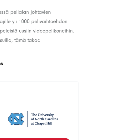
ssä pelialan johtavien
ajille yli 1000 pelivaihtoehdon
eleistä uusiin videopelikoneihin.
isuilla, tämä takaa
ms