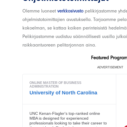
Olemme luoneet
verkkosivusto
pelikirjastomme yhde
ohjelmistotoimittajien avustuksella. Tarjoamme pela
kokoelman, se kattaa kaiken perinteisistä hedelmäp
Pelikirjastomme uudistuu säännöllisesti uusilla julka
raikkaantuoreen pelitarjonnan aina.
Featured Progra