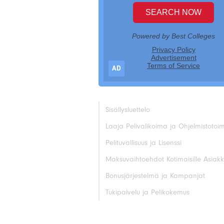
AD
Sisällysluettelo
Laaja Pelivalikoima ja Ohjelmistotoim
Pelituvallisuus ja Lisenssi
Maksuvaihtoehdot Kotimaisille Asiakk
Bonusjärjestelmä ja Kampanjat
Tukipalvelu ja Pelikokemus