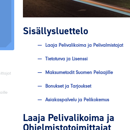
Sisällysluettelo
Laaja Pelivalikoima ja Pelivalmistajat
Tietoturva ja Lisenssi
Maksumetodit Suomen Pelaajille
ittajat
Bonukset ja Tarjoukset
aille
Asiakaspalvelu ja Pelikokemus
Laaja Pelivalikoima ja
Ohjelmistotoimittajat