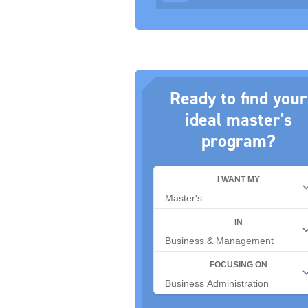
Ready to find your
ideal master's
program?