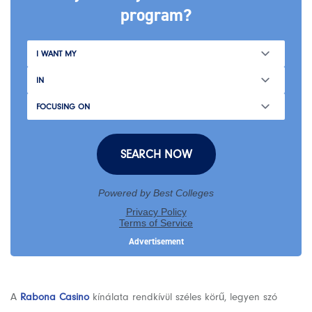
program?
A
Rabona Casino
kínálata rendkívül széles körű, legyen szó