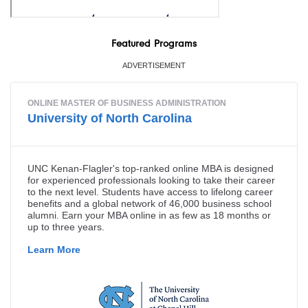
Featured Programs