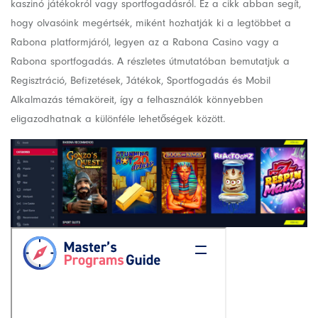
kaszinó játékokról vagy sportfogadásról. Ez a cikk abban segít,
hogy olvasóink megértsék, miként hozhatják ki a legtöbbet a
Rabona platformjáról, legyen az a Rabona Casino vagy a
Rabona sportfogadás. A részletes útmutatóban bemutatjuk a
Regisztráció, Befizetések, Játékok, Sportfogadás és Mobil
Alkalmazás témaköreit, így a felhasználók könnyebben
eligazodhatnak a különféle lehetőségek között.