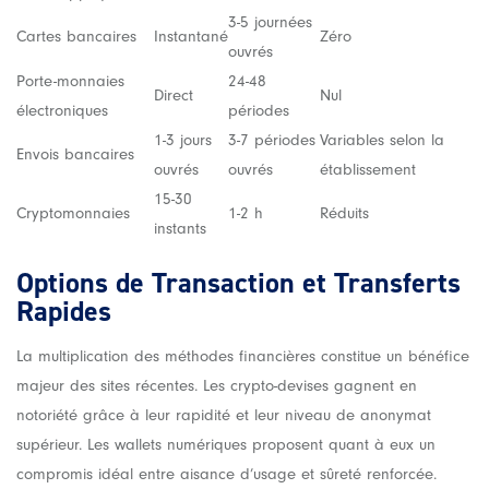
3-5 journées
Cartes bancaires
Instantané
Zéro
ouvrés
Porte-monnaies
24-48
Direct
Nul
électroniques
périodes
1-3 jours
3-7 périodes
Variables selon la
Envois bancaires
ouvrés
ouvrés
établissement
15-30
Cryptomonnaies
1-2 h
Réduits
instants
Options de Transaction et Transferts
Rapides
La multiplication des méthodes financières constitue un bénéfice
majeur des sites récentes. Les crypto-devises gagnent en
notoriété grâce à leur rapidité et leur niveau de anonymat
supérieur. Les wallets numériques proposent quant à eux un
compromis idéal entre aisance d’usage et sûreté renforcée.