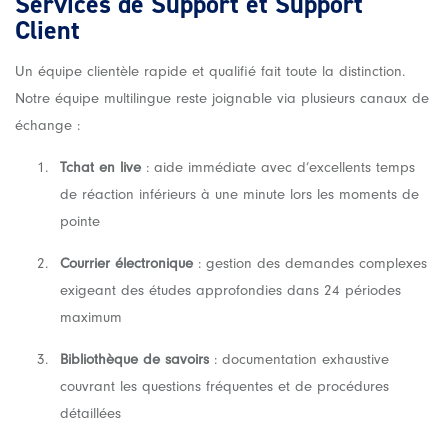
Services de Support et Support
Client
Un équipe clientèle rapide et qualifié fait toute la distinction.
Notre équipe multilingue reste joignable via plusieurs canaux de
échange :
Tchat en live
: aide immédiate avec d’excellents temps
de réaction inférieurs à une minute lors les moments de
pointe
Courrier électronique
: gestion des demandes complexes
exigeant des études approfondies dans 24 périodes
maximum
Bibliothèque de savoirs
: documentation exhaustive
couvrant les questions fréquentes et de procédures
détaillées