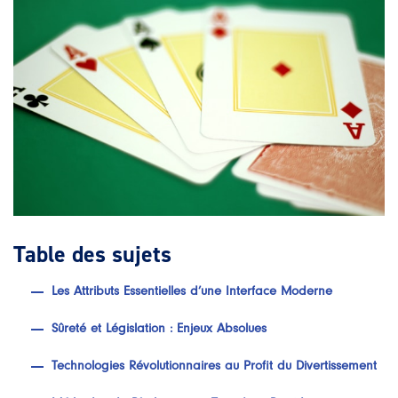
Table des sujets
Les Attributs Essentielles d’une Interface Moderne
Sûreté et Législation : Enjeux Absolues
Technologies Révolutionnaires au Profit du Divertissement