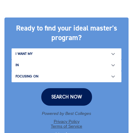
Ready to find your ideal master's
program?