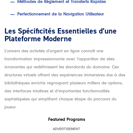
Méthodes de Règlement et Transferts Rapides
Perfectionnement de la Navigation Utilisateur
Les Spécificités Essentielles d’une
Plateforme Moderne
L’univers des activités d’argent en ligne connaît une
transformation impressionnante avec l’apparition de sites
innovantes qui redéfinissent les standards du domaine. Ces
structures virtuels offrent des expériences immersives dus à des
bibliothèques enrichis regroupant plusieurs milliers de options,
des interfaces intuitives et d’importantes fonctionnalités
sophistiquées qui simplifient chaque étape du parcours du
joueur.
Featured Programs