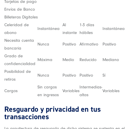
Tarjetas de pago
Envíos de Banco
Billeteras Digitales
Celeridad de
Al
1-3 días
Instantánea
Instantánea
abono
instante
hábiles
Necesita cuenta
Nunca
Positivo
Afirmativo
Positivo
bancaria
Grado de
Máxima
Medio
Reducido
Mediano
confidencialidad
Posibilidad de
Nunca
Positivo
Positivo
Sí
retiros
Sin cargos
Intermedias-
Cargos
Variables
Variables
en ingresos
altas
Resguardo y privacidad en tus
transacciones
La arquitectura de resguardo de dicho sistema se sustenta en el