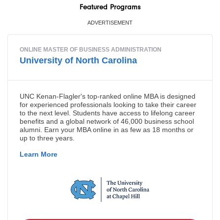
Featured Programs