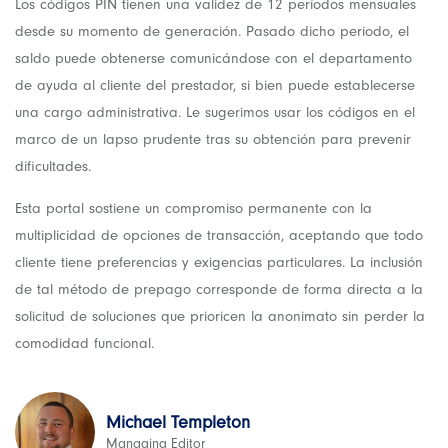
Los códigos PIN tienen una validez de 12 períodos mensuales
desde su momento de generación. Pasado dicho periodo, el
saldo puede obtenerse comunicándose con el departamento
de ayuda al cliente del prestador, si bien puede establecerse
una cargo administrativa. Le sugerimos usar los códigos en el
marco de un lapso prudente tras su obtención para prevenir
dificultades.
Esta portal sostiene un compromiso permanente con la
multiplicidad de opciones de transacción, aceptando que todo
cliente tiene preferencias y exigencias particulares. La inclusión
de tal método de prepago corresponde de forma directa a la
solicitud de soluciones que prioricen la anonimato sin perder la
comodidad funcional.
Michael Templeton
Managing Editor