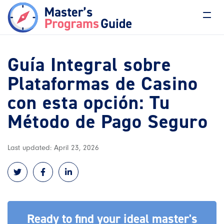
Guía Integral sobre
Plataformas de Casino
con esta opción: Tu
Método de Pago Seguro
Last updated: April 23, 2026
Ready to find your ideal master's