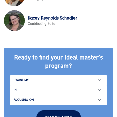
Kacey Reynolds Schedler
Contributing Editor
Ready to find your ideal master's
program?