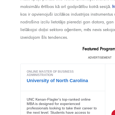
maksimālu ērtības kā arī godprātību katrā sesijā.
h
kas ir apvienojuši izcilākos industrijas instrumentus
nodrošina izcilu lietotāja pieredzi gan datora, gan 
lielākajai daļai sektora aģentiem, mēs nevis sekoja
izveidojam šīs tendences.
Featured Progra