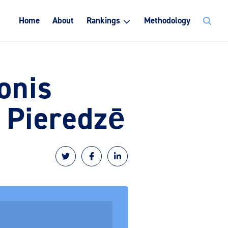
Search
Home
About
Rankings
Methodology
for:
onis
u Pieredzē