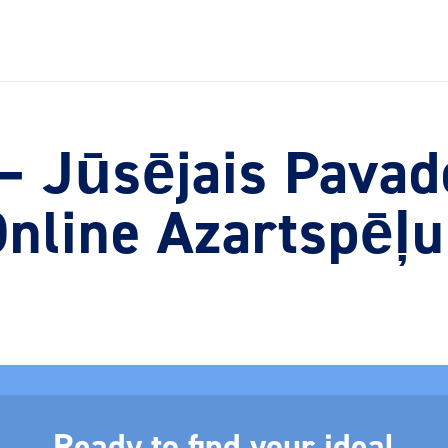
– Jūsējais Pavad
Online Azartspēļ
Ready to find your ideal