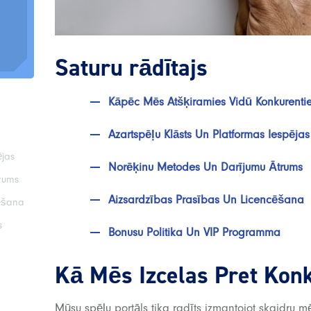
Saturu rādītajs
Kāpēc Mēs Atšķiramies Vidū Konkurenti
Azartspēļu Klāsts Un Platformas Iespējas
ējas
Norēķinu Metodes Un Darījumu Ātrums
rums
Aizsardzības Prasības Un Licencēšana
cēšana
s
Bonusu Politika Un VIP Programma
Kā Mēs Izcelas Pret Kon
Mūsu spēļu portāls tika radīts izmantojot skaidru mē