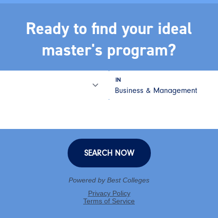
Ready to find your ideal
master's program?