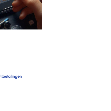
itbetalingen