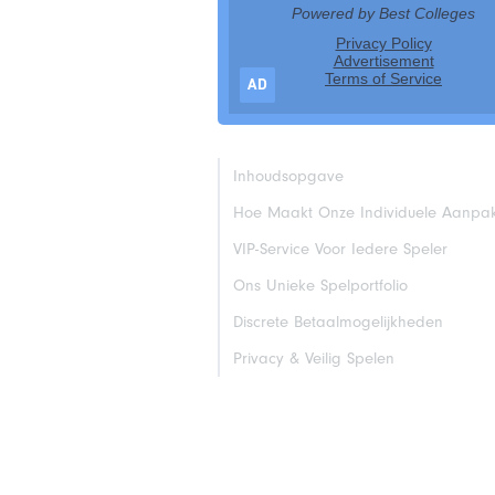
AD
Inhoudsopgave
Hoe Maakt Onze Individuele Aanpa
VIP-Service Voor Iedere Speler
Ons Unieke Spelportfolio
Discrete Betaalmogelijkheden
Privacy & Veilig Spelen