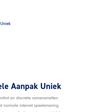
 Uniek
ele Aanpak Uniek
mfort en discretie samensmelten.
t normale internet speelervaring.