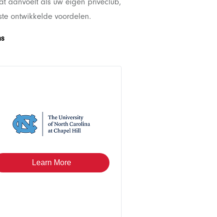
 aanvoelt als uw eigen privéclub,
e ontwikkelde voordelen.
ms