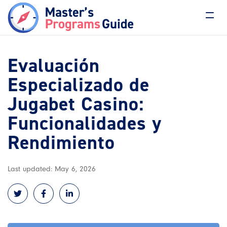
Evaluación
Especializado de
Jugabet Casino:
Funcionalidades y
Rendimiento
Last updated: May 6, 2026