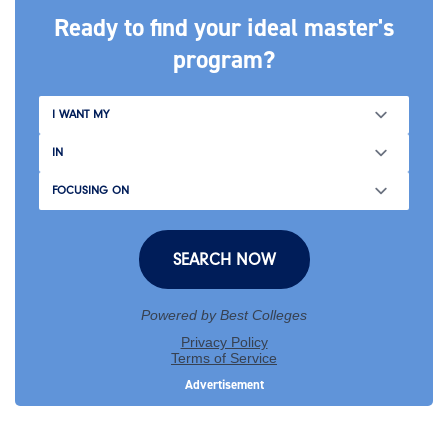
Ready to find your ideal master's
program?