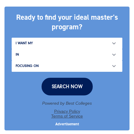
Ready to find your ideal master's
program?