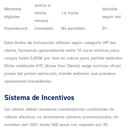
quince a
Monedas
Variable
treinta
1-6 horas
digitales
según red
minutos
Paysafecard
Inmediato
No permitido
0%
Estos límites de transacción difieren según categoría VIP del
cliente, fluctuando generalmente entre 10 euros mínimos para
cargas hasta 5,000€ por mes en cobros para perfiles estándar.
Dicha validación KYC (Know Your Cliente) exige archivos oficial
previo del primer extracción, trámite estándar que previene
operaciones fraudulentas.
Sistema de Incentivos
Las ofertas deben evaluarse contemplando condiciones de
rollover efectivos, no únicamente números promocionados. Un
incentivo del 100% hasta 500 euros con requisito por 35