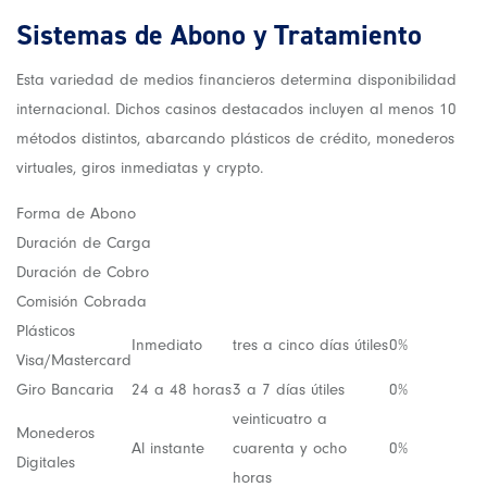
Sistemas de Abono y Tratamiento
Esta variedad de medios financieros determina disponibilidad
internacional. Dichos casinos destacados incluyen al menos 10
métodos distintos, abarcando plásticos de crédito, monederos
virtuales, giros inmediatas y crypto.
Forma de Abono
Duración de Carga
Duración de Cobro
Comisión Cobrada
Plásticos
Inmediato
tres a cinco días útiles
0%
Visa/Mastercard
Giro Bancaria
24 a 48 horas
3 a 7 días útiles
0%
veinticuatro a
Monederos
Al instante
cuarenta y ocho
0%
Digitales
horas