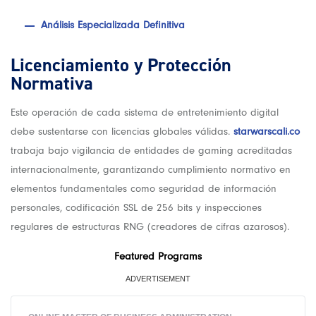
Análisis Especializada Definitiva
Licenciamiento y Protección
Normativa
Este operación de cada sistema de entretenimiento digital
debe sustentarse con licencias globales válidas.
starwarscali.co
trabaja bajo vigilancia de entidades de gaming acreditadas
internacionalmente, garantizando cumplimiento normativo en
elementos fundamentales como seguridad de información
personales, codificación SSL de 256 bits y inspecciones
regulares de estructuras RNG (creadores de cifras azarosos).
Featured Programs