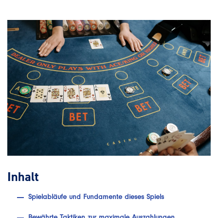
Inhalt
Spielabläufe und Fundamente dieses Spiels
Bewährte Taktiken zur maximale Auszahlungen