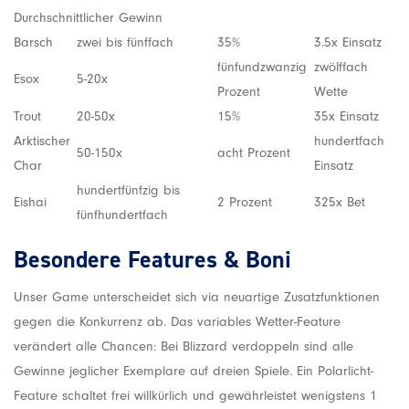
Durchschnittlicher Gewinn
Barsch
zwei bis fünffach
35%
3.5x Einsatz
fünfundzwanzig
zwölffach
Esox
5-20x
Prozent
Wette
Trout
20-50x
15%
35x Einsatz
Arktischer
hundertfach
50-150x
acht Prozent
Char
Einsatz
hundertfünfzig bis
Eishai
2 Prozent
325x Bet
fünfhundertfach
Besondere Features & Boni
Unser Game unterscheidet sich via neuartige Zusatzfunktionen
gegen die Konkurrenz ab. Das variables Wetter-Feature
verändert alle Chancen: Bei Blizzard verdoppeln sind alle
Gewinne jeglicher Exemplare auf dreien Spiele. Ein Polarlicht-
Feature schaltet frei willkürlich und gewährleistet wenigstens 1