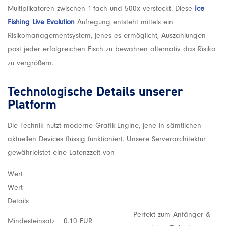
Multiplikatoren zwischen 1-fach und 500x versteckt. Diese
Ice
Fishing Live Evolution
Aufregung entsteht mittels ein
Risikomanagementsystem, jenes es ermöglicht, Auszahlungen
post jeder erfolgreichen Fisch zu bewahren alternativ das Risiko
zu vergrößern.
Technologische Details unserer
Platform
Die Technik nutzt moderne Grafik-Engine, jene in sämtlichen
aktuellen Devices flüssig funktioniert. Unsere Serverarchitektur
gewährleistet eine Latenzzeit von
Wert
Wert
Details
Perfekt zum Anfänger &
Mindesteinsatz
0.10 EUR