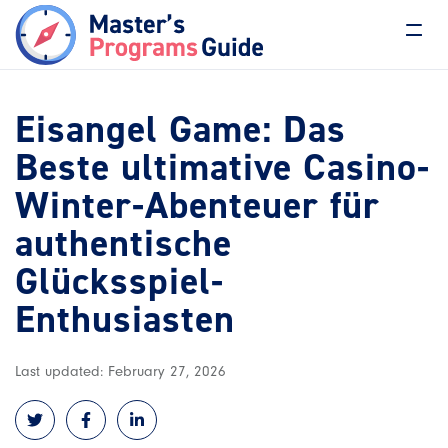
Eisangel Game: Das
Beste ultimative Casino-
Winter-Abenteuer für
authentische
Glücksspiel-
Enthusiasten
Last updated: February 27, 2026