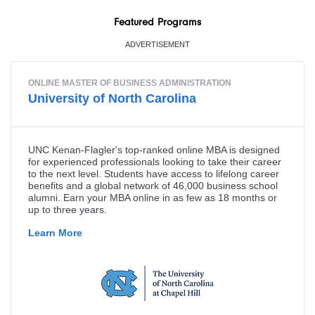
Featured Programs