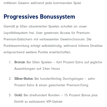
mittleren Gewinn während jede kommenden Spiel.
Progressives Bonussystem
Gemäß je 50en absolvierten Spielen schaltet an unser
Loyalitätssystem frei. User gewinnen Access für Premium-
Premium-Eislöchern mit verbesserten Gewinnchancen. Die
Punktesammlung erfolgt selbstständig, während höhere Einsätze
entsprechend weitere Punkte erwirtschaften.
Bronze:
Bei 50en Spielen – fünf Prozent Extra auf jegliche
Auszahlungen auf 24en Hours
Silber-Status:
Bei hundertfünfzig Durchgängen – zehn
Prozent Extra & einen gesicherter Premium-Fang
Gold:
Bei dreihundert Runden – 15 Prozent Bonus plus
Eintritt zu exklusivem VIP-Gebiet