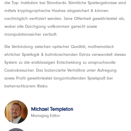
die Top- Institution bei Standards. Sämtliche Spielergebnisse sind
mittels kryptographische Hashes abgesichert & können
nachträglich verifiziert werden. Jene Offenheit gewährleistet ab,
wobei alle Durchgang vollkommen gerecht sowie
manipulationssicher verläuft.
Die Verbindung zwischen optischer Qualität, mathematisch
ehrlicher Spiellogik & bahnbrechenden Extras verwandelt dieses
System zu die erstklassigen Entscheidung zu anspruchsvolle
Casinobesucher. Das balancierte Verhältnis unter Aufregung
sowie Profit gewährleistet langanhaltenden Spielspaß bei
beherrschbarem Risiko.
Michael Templeton
Managing Editor