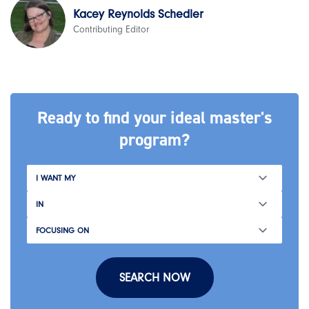
Kacey Reynolds Schedler
Contributing Editor
Ready to find your ideal master's
program?