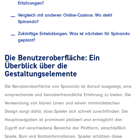
Erfahrungen?
Vergleich mit anderen Online-Casinos: Wo steht
Spinando?
Zukünftige Entwicklungen: Was ist nächsten für Spinando
geplant?
Die Benutzeroberfläche: Ein
Überblick über die
Gestaltungselemente
Die Benutzeroberfläche von Spinando ist darauf ausgelegt, eine
ansprechende und benutzerfreundliche Erfahrung zu bieten. Die
Verwendung von klaren Linien und einem minimalistischen
Design sorgt dafür, dass Spieler sich schnell zurechtfinden. Die
Hauptnavigation ist prominent platziert und ermöglicht den
Zugriff auf verschiedene Bereiche der Plattform, einschließlich
Spiele, Boni und Kontoinformationen. Spieler schätzen diese