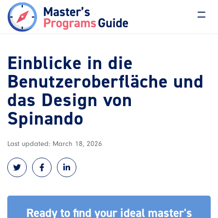
Einblicke in die
Benutzeroberfläche und
das Design von
Spinando
Last updated: March 18, 2026
Ready to find your ideal master's