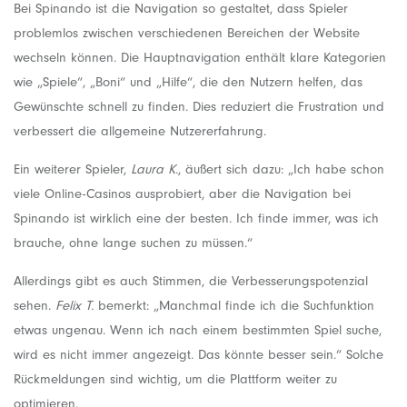
Bei Spinando ist die Navigation so gestaltet, dass Spieler
problemlos zwischen verschiedenen Bereichen der Website
wechseln können. Die Hauptnavigation enthält klare Kategorien
wie „Spiele“, „Boni“ und „Hilfe“, die den Nutzern helfen, das
Gewünschte schnell zu finden. Dies reduziert die Frustration und
verbessert die allgemeine Nutzererfahrung.
Ein weiterer Spieler,
Laura K.
, äußert sich dazu: „Ich habe schon
viele Online-Casinos ausprobiert, aber die Navigation bei
Spinando ist wirklich eine der besten. Ich finde immer, was ich
brauche, ohne lange suchen zu müssen.“
Allerdings gibt es auch Stimmen, die Verbesserungspotenzial
sehen.
Felix T.
bemerkt: „Manchmal finde ich die Suchfunktion
etwas ungenau. Wenn ich nach einem bestimmten Spiel suche,
wird es nicht immer angezeigt. Das könnte besser sein.“ Solche
Rückmeldungen sind wichtig, um die Plattform weiter zu
optimieren.