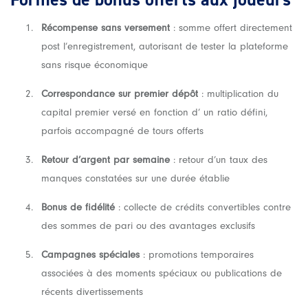
Récompense sans versement
: somme offert directement
post l’enregistrement, autorisant de tester la plateforme
sans risque économique
Correspondance sur premier dépôt
: multiplication du
capital premier versé en fonction d’ un ratio défini,
parfois accompagné de tours offerts
Retour d’argent par semaine
: retour d’un taux des
manques constatées sur une durée établie
Bonus de fidélité
: collecte de crédits convertibles contre
des sommes de pari ou des avantages exclusifs
Campagnes spéciales
: promotions temporaires
associées à des moments spéciaux ou publications de
récents divertissements