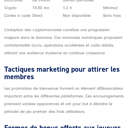
bancaires
de travail
ouvrés ouvrables
Crypto
15-30 mn
1-2 h
Minimal
Cartes à code
Direct
Non disponible
Sans frais
L’adoption des cryptomonnaies constitue une progression
majeure dans le domaine. Ces monnaies numériques proposent
confidentialité accru, opérations accélérées et coûts réduits,
attirant une audience moderne en continue croissance.
Tactiques marketing pour attirer les
membres
Les promotions de bienvenue forment un élément différenciateur
important entre les différentes plateformes. Ces encouragements
prennent variées apparences et ont pour but à étendre le
période de jeu premier des frais utilisateurs.
Formes de bonus offerts aux joueurs