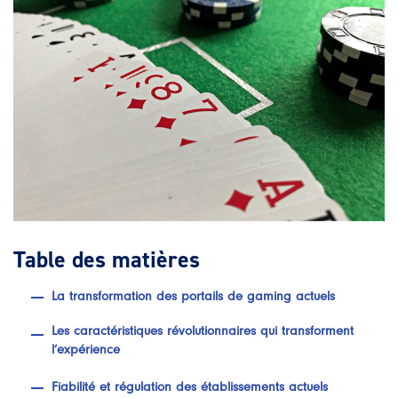
Table des matières
La transformation des portails de gaming actuels
Les caractéristiques révolutionnaires qui transforment
l’expérience
Fiabilité et régulation des établissements actuels