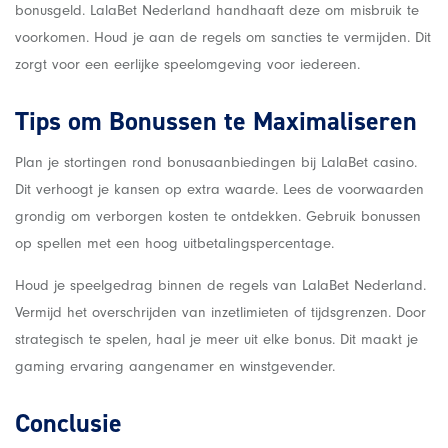
bonusgeld. LalaBet Nederland handhaaft deze om misbruik te
voorkomen. Houd je aan de regels om sancties te vermijden. Dit
zorgt voor een eerlijke speelomgeving voor iedereen.
Tips om Bonussen te Maximaliseren
Plan je stortingen rond bonusaanbiedingen bij LalaBet casino.
Dit verhoogt je kansen op extra waarde. Lees de voorwaarden
grondig om verborgen kosten te ontdekken. Gebruik bonussen
op spellen met een hoog uitbetalingspercentage.
Houd je speelgedrag binnen de regels van LalaBet Nederland.
Vermijd het overschrijden van inzetlimieten of tijdsgrenzen. Door
strategisch te spelen, haal je meer uit elke bonus. Dit maakt je
gaming ervaring aangenamer en winstgevender.
Conclusie