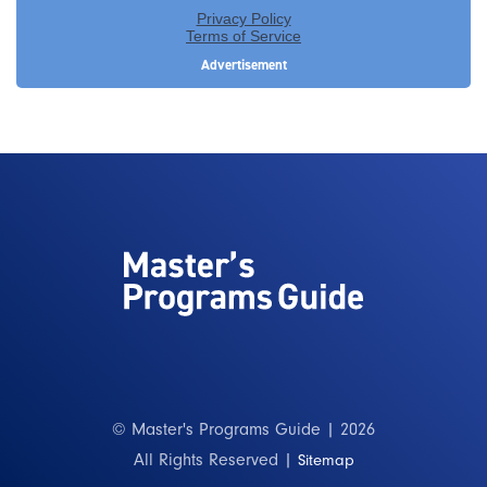
© Master's Programs Guide | 2026
All Rights Reserved |
Sitemap