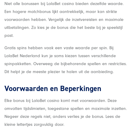
Niet alle bonussen bij LalaBet casino bieden dezelfde waarde.
Een hogere matchbonus lijkt aantrekkelijk, maar kan strikte
voorwaarden hebben. Vergelijk de inzetvereisten en maximale
uitbetalingen. Zo kies je de bonus die het beste bij je speelstijl
past.
Gratis spins hebben vaak een vaste waarde per spin. Bij
LalaBet Nederland kun je soms kiezen tussen verschillende
spinpakketten. Overweeg de bijbehorende spellen en restricties.
Dit helpt je de meeste plezier te halen uit de aanbieding.
Voorwaarden en Beperkingen
Elke bonus bij LalaBet casino komt met voorwaarden. Deze
omvatten tijdslimieten, toegestane spellen en maximale inzetten.
Negeer deze regels niet, anders verlies je de bonus. Lees de
kleine lettertjes zorgvuldig door.