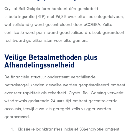
Crystal Roll Gokplatform hanteert één gemiddeld
uitbetalingsratio (RTP) met 96,8% over elke spelcategorietypen,
wat zelfstandig word gecontroleerd door eCOGRA. Zulke
certificatie word per maand geactualiseerd alsook garandeert
rechtvaardige uitkomsten voor elke gamers.
Veilige Betaalmethoden plus
Afhandelingssnelheid
De financiële structuur ondersteunt verschillende
betaalmogelijkheden dewelke werden geoptimaliseerd omtrent
evenzeer rapiditeit als zekerheid. Crystal Roll Gaming verwerkt
withdrawals gedurende 24 uurs tijd omtrent gecontroleerde
accounts, terwijl e-wallets geregeld zelfs vlugger worden
geprocessed.
Klassieke banktransfers inclusief SSL-encryptie omtrent