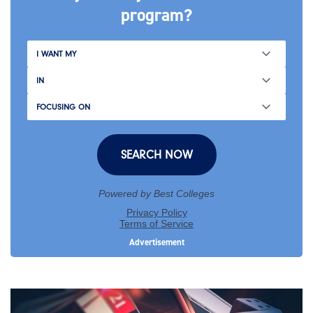
program?