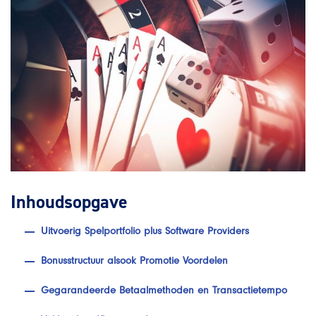
Inhoudsopgave
Uitvoerig Spelportfolio plus Software Providers
Bonusstructuur alsook Promotie Voordelen
Gegarandeerde Betaalmethoden en Transactietempo