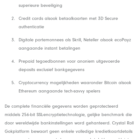
superieure beveiliging
Credit cards alsook betaalkaarten met 3D Secure
authenticatie
Digitale portemonnees als Skrill, Neteller alsook ecoPayz
aangaande instant betalingen
Prepaid tegoedbonnen voor anoniem uitgevoerde
deposits exclusief bankgegevens
Cryptocurrency mogelijkheden waaronder Bitcoin alsook
Ethereum aangaande tech-savvy spelers
De complete financiële gegevens worden geprotecteerd
middels 256-bit SSL-encryptietechnologie, gelijke benchmark die
door wereldwijde bankinstellingen word gehanteerd. Crystal Roll
Gokplatform bewaart geen enkele volledige kredietkaartdetails