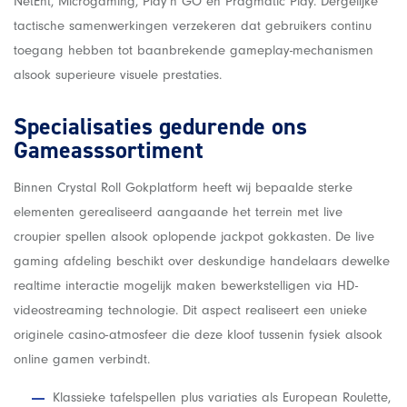
NetEnt, Microgaming, Play’n GO en Pragmatic Play. Dergelijke
tactische samenwerkingen verzekeren dat gebruikers continu
toegang hebben tot baanbrekende gameplay-mechanismen
alsook superieure visuele prestaties.
Specialisaties gedurende ons
Gameasssortiment
Binnen Crystal Roll Gokplatform heeft wij bepaalde sterke
elementen gerealiseerd aangaande het terrein met live
croupier spellen alsook oplopende jackpot gokkasten. De live
gaming afdeling beschikt over deskundige handelaars dewelke
realtime interactie mogelijk maken bewerkstelligen via HD-
videostreaming technologie. Dit aspect realiseert een unieke
originele casino-atmosfeer die deze kloof tussenin fysiek alsook
online gamen verbindt.
Klassieke tafelspellen plus variaties als European Roulette,