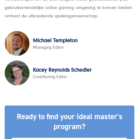
gebruiksvriendelijke online gaming omgeving te kunnen bieden
omtrent de uitbreidende spelersgemeenschap.
Michael Templeton
Managing Editor
Kacey Reynolds Schedler
Contributing Editor
Ready to find your ideal master's
program?