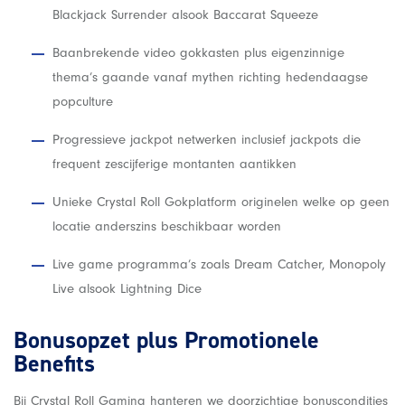
Blackjack Surrender alsook Baccarat Squeeze
Baanbrekende video gokkasten plus eigenzinnige
thema’s gaande vanaf mythen richting hedendaagse
popculture
Progressieve jackpot netwerken inclusief jackpots die
frequent zescijferige montanten aantikken
Unieke Crystal Roll Gokplatform originelen welke op geen
locatie anderszins beschikbaar worden
Live game programma’s zoals Dream Catcher, Monopoly
Live alsook Lightning Dice
Bonusopzet plus Promotionele
Benefits
Bij Crystal Roll Gaming hanteren we doorzichtige bonuscondities