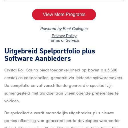
Uitgebreid Spelportfolio plus
Software Aanbieders
Crystal Roll Casino biedt toegankelijkheid op boven als 3.500
eersteklas casinospellen, gemaakt via leidende softwaremakers.
De compilatie omvat verschillende genres die speciaal zijn
samengesteld met als doel aan uiteenlopende preferenties te
voldoen.
De spelcollectie wordt maandelijks uitgebreider plus nieuwe
games afkomstig van geaccrediteerde developers waaronder