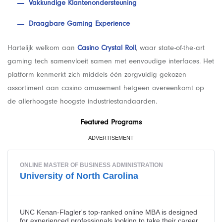
Vakkundige Klantenondersteuning
Draagbare Gaming Experience
Hartelijk welkom aan
Casino Crystal Roll
, waar state-of-the-art
gaming tech samenvloeit samen met eenvoudige interfaces. Het
platform kenmerkt zich middels één zorgvuldig gekozen
assortiment aan casino amusement hetgeen overeenkomt op
de allerhoogste hoogste industriestandaarden.
Featured Programs