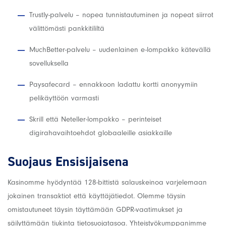
Trustly-palvelu – nopea tunnistautuminen ja nopeat siirrot
välittömästi pankkitililtä
MuchBetter-palvelu – uudenlainen e-lompakko kätevällä
sovelluksella
Paysafecard – ennakkoon ladattu kortti anonyymiin
pelikäyttöön varmasti
Skrill että Neteller-lompakko – perinteiset
digirahavaihtoehdot globaaleille asiakkaille
Suojaus Ensisijaisena
Kasinomme hyödyntää 128-bittistä salauskeinoa varjelemaan
jokainen transaktiot että käyttäjätiedot. Olemme täysin
omistautuneet täysin täyttämään GDPR-vaatimukset ja
säilyttämään tiukinta tietosuojatasoa. Yhteistyökumppanimme