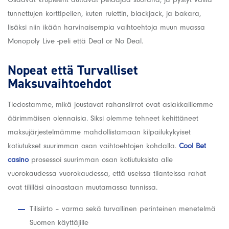
tunnettujen korttipelien, kuten rulettin, blackjack, ja bakara,
lisäksi niin ikään harvinaisempia vaihtoehtoja muun muassa
Monopoly Live -peli että Deal or No Deal.
Nopeat että Turvalliset
Maksuvaihtoehdot
Tiedostamme, mikä joustavat rahansiirrot ovat asiakkaillemme
äärimmäisen olennaisia. Siksi olemme tehneet kehittäneet
maksujärjestelmämme mahdollistamaan kilpailukykyiset
kotiutukset suurimman osan vaihtoehtojen kohdalla.
Cool Bet
casino
prosessoi suurimman osan kotiutuksista alle
vuorokaudessa vuorokaudessa, että useissa tilanteissa rahat
ovat tililläsi ainoastaan muutamassa tunnissa.
Tilisiirto – varma sekä turvallinen perinteinen menetelmä
Suomen käyttäjille