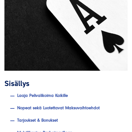
Sisällys
Laaja Pelivalikoima Kaikille
Nopeat sekä Luotettavat Maksuvaihtoehdot
Tarjoukset & Bonukset