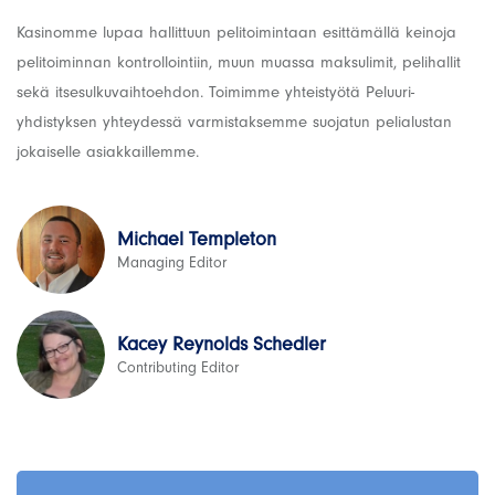
Kasinomme lupaa hallittuun pelitoimintaan esittämällä keinoja
pelitoiminnan kontrollointiin, muun muassa maksulimit, pelihallit
sekä itsesulkuvaihtoehdon. Toimimme yhteistyötä Peluuri-
yhdistyksen yhteydessä varmistaksemme suojatun pelialustan
jokaiselle asiakkaillemme.
Michael Templeton
Managing Editor
Kacey Reynolds Schedler
Contributing Editor