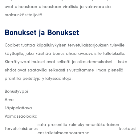
ovat ainoastaan ainoastaan virallisia ja vakavaraisia
maksunkäsittelijöitä.
Bonukset ja Bonukset
Coolbet tuottaa kilpailukykyisen tervetuliaistarjouksen tuleville
käyttäjille, joka käsittää bonusrahaa avaavaisille talletuksille.
Kierrätysvaatimukset ovat selkeät ja oikeudenmukaiset – koko
ehdot ovat saatavilla selkeästi sivustoltamme ilman pienellä
präntillä peitettyjä yllätyssääntöjä.
Bonustyyppi
Arvo
Läpipelattava
Voimassaoloaika
sata prosenttia
kolmekymmentäkertainen
Tervetuliaisbonus
kuukausi
ensitalletukseen
bonusraha