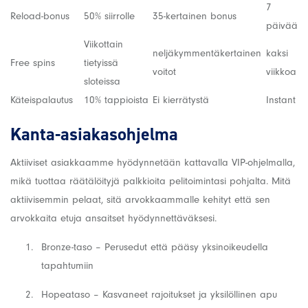
7
Reload-bonus
50% siirrolle
35-kertainen bonus
päivää
Viikottain
neljäkymmentäkertainen
kaksi
Free spins
tietyissä
voitot
viikkoa
sloteissa
Käteispalautus
10% tappioista
Ei kierrätystä
Instant
Kanta-asiakasohjelma
Aktiiviset asiakkaamme hyödynnetään kattavalla VIP-ohjelmalla,
mikä tuottaa räätälöityjä palkkioita pelitoimintasi pohjalta. Mitä
aktiivisemmin pelaat, sitä arvokkaammalle kehityt että sen
arvokkaita etuja ansaitset hyödynnettäväksesi.
Bronze-taso – Perusedut että pääsy yksinoikeudella
tapahtumiin
Hopeataso – Kasvaneet rajoitukset ja yksilöllinen apu