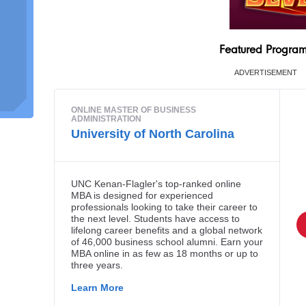
Featured Progra