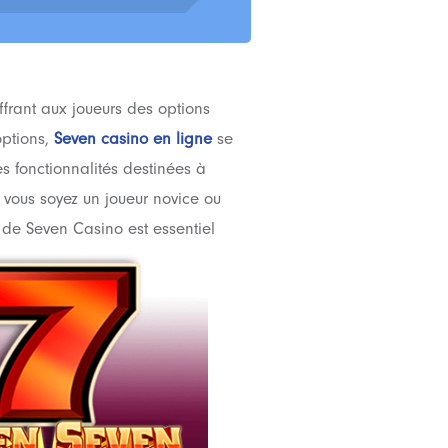
ffrant aux joueurs des options
options,
Seven casino en ligne
se
 fonctionnalités destinées à
 vous soyez un joueur novice ou
 de Seven Casino est essentiel