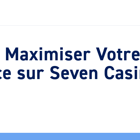
Maximiser Votr
ce sur Seven Casi