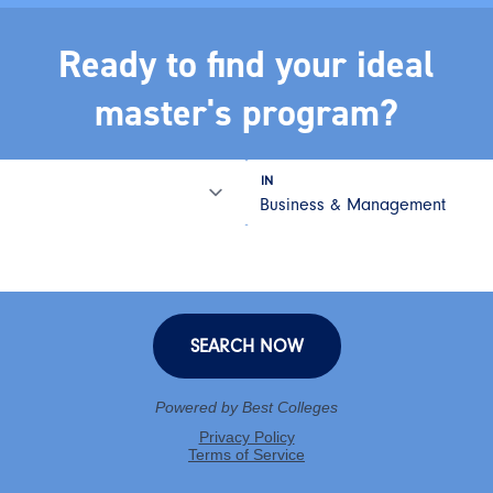
Ready to find your ideal
master's program?