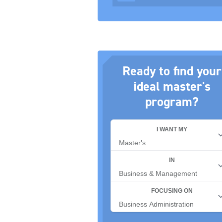
Ready to find your
ideal master's
program?