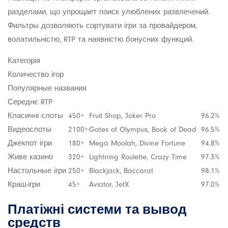
разделами, що упрощает поиск улюблених развлечений.
Фильтры дозволяють сортувати ігри за провайдером,
волатильністю, RTP та наявністю бонусних функций.
Категорія
Количество ігор
Популярные названия
Середнє RTP
Класичні слоты
450+
Fruit Shop, Joker Pro
96.2%
Видеослоты
2100+
Gates of Olympus, Book of Dead
96.5%
Джекпот ігри
180+
Mega Moolah, Divine Fortune
94.8%
Живе казино
320+
Lightning Roulette, Crazy Time
97.3%
Настольные ігри
250+
Blackjack, Baccarat
98.1%
Краш-ігри
45+
Aviator, JetX
97.0%
Платіжні системи та вывод
средств