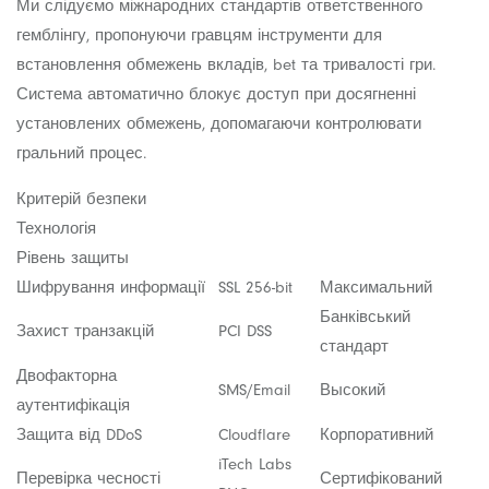
Ми слідуємо міжнародних стандартів ответственного
гемблінгу, пропонуючи гравцям інструменти для
встановлення обмежень вкладів, bet та тривалості гри.
Система автоматично блокує доступ при досягненні
установлених обмежень, допомагаючи контролювати
гральний процес.
Критерій безпеки
Технологія
Рівень защиты
Шифрування информації
SSL 256-bit
Максимальний
Банківський
Захист транзакцій
PCI DSS
стандарт
Двофакторна
SMS/Email
Высокий
аутентифікація
Защита від DDoS
Cloudflare
Корпоративний
iTech Labs
Перевірка чесності
Сертифікований