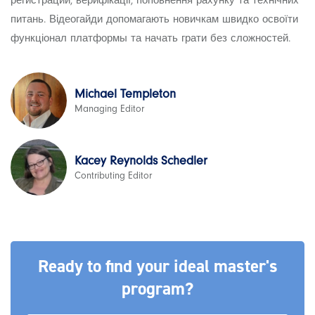
регистрации, верифікації, поповнення рахунку та технічних
питань. Відеогайди допомагають новичкам швидко освоїти
функціонал платформы та начать грати без сложностей.
Michael Templeton
Managing Editor
Kacey Reynolds Schedler
Contributing Editor
Ready to find your ideal master's
program?