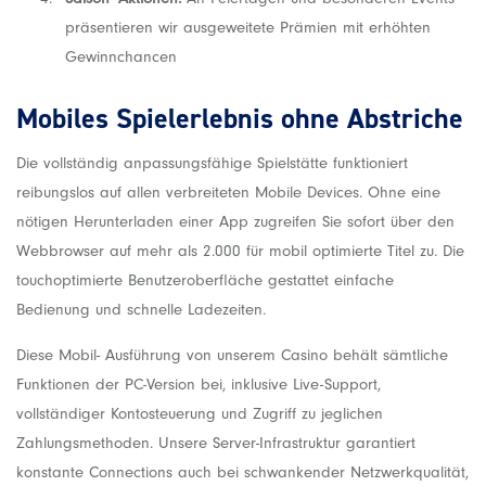
präsentieren wir ausgeweitete Prämien mit erhöhten
Gewinnchancen
Mobiles Spielerlebnis ohne Abstriche
Die vollständig anpassungsfähige Spielstätte funktioniert
reibungslos auf allen verbreiteten Mobile Devices. Ohne eine
nötigen Herunterladen einer App zugreifen Sie sofort über den
Webbrowser auf mehr als 2.000 für mobil optimierte Titel zu. Die
touchoptimierte Benutzeroberfläche gestattet einfache
Bedienung und schnelle Ladezeiten.
Diese Mobil- Ausführung von unserem Casino behält sämtliche
Funktionen der PC-Version bei, inklusive Live-Support,
vollständiger Kontosteuerung und Zugriff zu jeglichen
Zahlungsmethoden. Unsere Server-Infrastruktur garantiert
konstante Connections auch bei schwankender Netzwerkqualität,