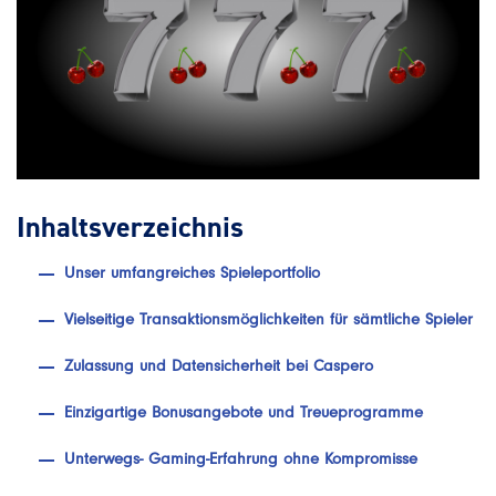
Inhaltsverzeichnis
Unser umfangreiches Spieleportfolio
Vielseitige Transaktionsmöglichkeiten für sämtliche Spieler
Zulassung und Datensicherheit bei Caspero
Einzigartige Bonusangebote und Treueprogramme
Unterwegs- Gaming-Erfahrung ohne Kompromisse