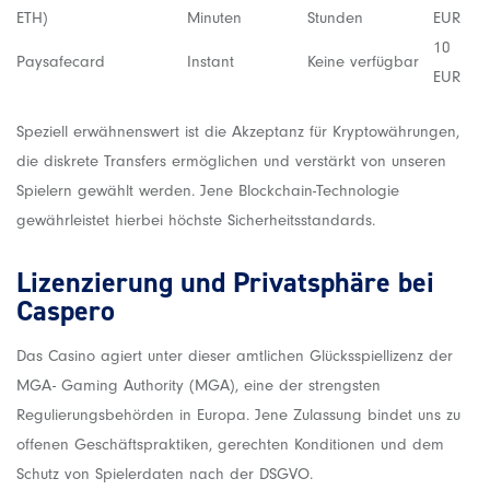
ETH)
Minuten
Stunden
EUR
10
Paysafecard
Instant
Keine verfügbar
EUR
Speziell erwähnenswert ist die Akzeptanz für Kryptowährungen,
die diskrete Transfers ermöglichen und verstärkt von unseren
Spielern gewählt werden. Jene Blockchain-Technologie
gewährleistet hierbei höchste Sicherheitsstandards.
Lizenzierung und Privatsphäre bei
Caspero
Das Casino agiert unter dieser amtlichen Glücksspiellizenz der
MGA- Gaming Authority (MGA), eine der strengsten
Regulierungsbehörden in Europa. Jene Zulassung bindet uns zu
offenen Geschäftspraktiken, gerechten Konditionen und dem
Schutz von Spielerdaten nach der DSGVO.