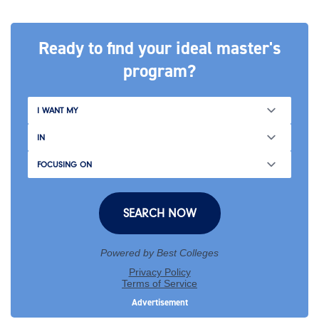
Ready to find your ideal master's
program?