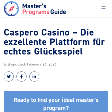
Caspero Casino – Die
exzellente Plattform für
echtes Glücksspiel
Last updated: February 26, 2026
Ready to find your ideal master's
program?