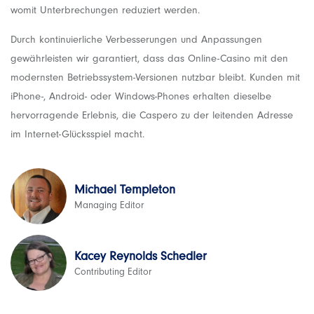
womit Unterbrechungen reduziert werden.
Durch kontinuierliche Verbesserungen und Anpassungen
gewährleisten wir garantiert, dass das Online-Casino mit den
modernsten Betriebssystem-Versionen nutzbar bleibt. Kunden mit
iPhone-, Android- oder Windows-Phones erhalten dieselbe
hervorragende Erlebnis, die Caspero zu der leitenden Adresse
im Internet-Glücksspiel macht.
Michael Templeton
Managing Editor
Kacey Reynolds Schedler
Contributing Editor