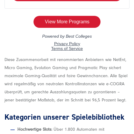
Diese Zusammenarbeit mit renommierten Anbietern wie NetEnt,
Micro Gaming, Evolution Gaming und Pragmatic Play sichert
maximale Gaming-Qualität und faire Gewinnchancen. Alle Spiel
wird regelmäßig von neutralen Kontrollinstanzen wie e-COGRA
überprüft, um gerechte Auszahlungsquoten zu garantieren –
jener bestätigter Maßstab, der im Schnitt bei 96,5 Prozent liegt.
Kategorien unserer Spielebibliothek
Hochwertige Slots:
Über 1.800 Automaten mit