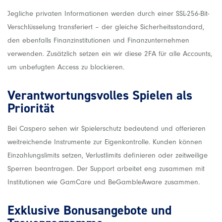
Jegliche privaten Informationen werden durch einer SSL-256-Bit-
Verschlüsselung transferiert – der gleiche Sicherheitsstandard,
den ebenfalls Finanzinstitutionen und Finanzunternehmen
verwenden. Zusätzlich setzen ein wir diese 2FA für alle Accounts,
um unbefugten Access zu blockieren.
Verantwortungsvolles Spielen als
Priorität
Bei Caspero sehen wir Spielerschutz bedeutend und offerieren
weitreichende Instrumente zur Eigenkontrolle. Kunden können
Einzahlungslimits setzen, Verlustlimits definieren oder zeitweilige
Sperren beantragen. Der Support arbeitet eng zusammen mit
Institutionen wie GamCare und BeGambleAware zusammen.
Exklusive Bonusangebote und