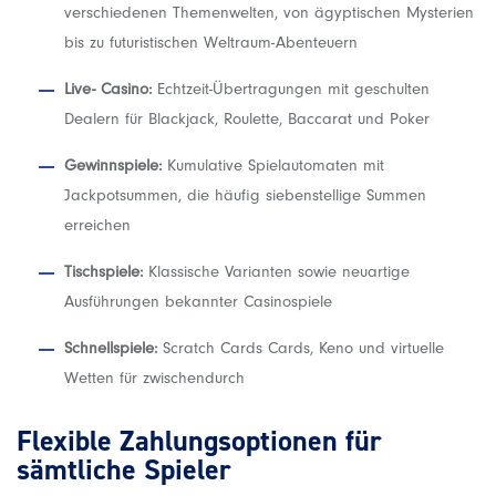
verschiedenen Themenwelten, von ägyptischen Mysterien
bis zu futuristischen Weltraum-Abenteuern
Live- Casino:
Echtzeit-Übertragungen mit geschulten
Dealern für Blackjack, Roulette, Baccarat und Poker
Gewinnspiele:
Kumulative Spielautomaten mit
Jackpotsummen, die häufig siebenstellige Summen
erreichen
Tischspiele:
Klassische Varianten sowie neuartige
Ausführungen bekannter Casinospiele
Schnellspiele:
Scratch Cards Cards, Keno und virtuelle
Wetten für zwischendurch
Flexible Zahlungsoptionen für
sämtliche Spieler