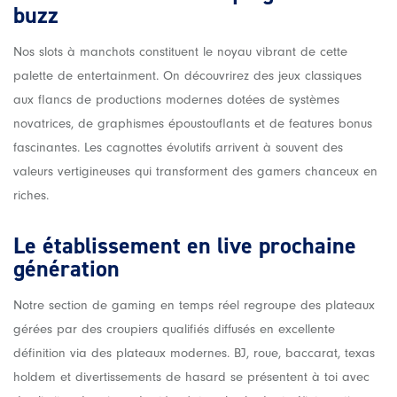
buzz
Nos slots à manchots constituent le noyau vibrant de cette
palette de entertainment. On découvrirez des jeux classiques
aux flancs de productions modernes dotées de systèmes
novatrices, de graphismes époustouflants et de features bonus
fascinantes. Les cagnottes évolutifs arrivent à souvent des
valeurs vertigineuses qui transforment des gamers chanceux en
riches.
Le établissement en live prochaine
génération
Notre section de gaming en temps réel regroupe des plateaux
gérées par des croupiers qualifiés diffusés en excellente
définition via des plateaux modernes. BJ, roue, baccarat, texas
holdem et divertissements de hasard se présentent à toi avec