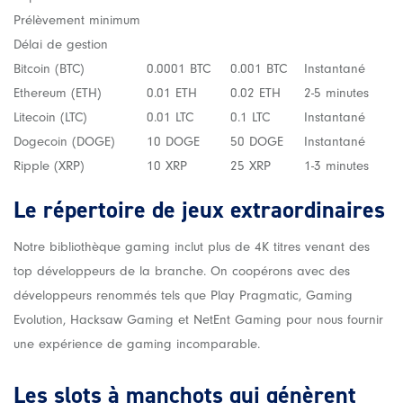
Prélèvement minimum
Délai de gestion
Bitcoin (BTC)
0.0001 BTC
0.001 BTC
Instantané
Ethereum (ETH)
0.01 ETH
0.02 ETH
2-5 minutes
Litecoin (LTC)
0.01 LTC
0.1 LTC
Instantané
Dogecoin (DOGE)
10 DOGE
50 DOGE
Instantané
Ripple (XRP)
10 XRP
25 XRP
1-3 minutes
Le répertoire de jeux extraordinaires
Notre bibliothèque gaming inclut plus de 4K titres venant des
top développeurs de la branche. On coopérons avec des
développeurs renommés tels que Play Pragmatic, Gaming
Evolution, Hacksaw Gaming et NetEnt Gaming pour nous fournir
une expérience de gaming incomparable.
Les slots à manchots qui génèrent