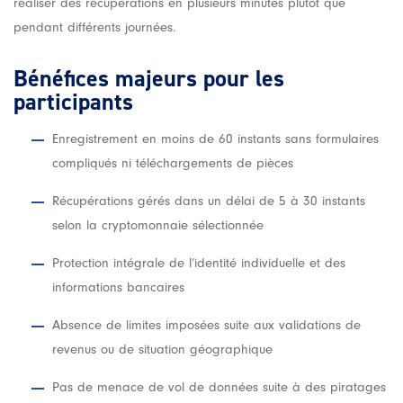
réaliser des récupérations en plusieurs minutes plutôt que
pendant différents journées.
Bénéfices majeurs pour les
participants
Enregistrement en moins de 60 instants sans formulaires
compliqués ni téléchargements de pièces
Récupérations gérés dans un délai de 5 à 30 instants
selon la cryptomonnaie sélectionnée
Protection intégrale de l’identité individuelle et des
informations bancaires
Absence de limites imposées suite aux validations de
revenus ou de situation géographique
Pas de menace de vol de données suite à des piratages