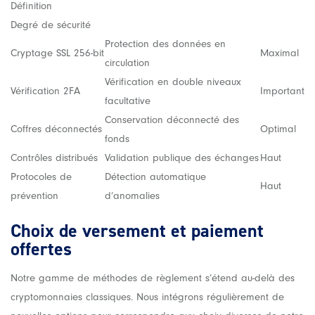
Définition
Degré de sécurité
Protection des données en
Cryptage SSL 256-bit
Maximal
circulation
Vérification en double niveaux
Vérification 2FA
Important
facultative
Conservation déconnecté des
Coffres déconnectés
Optimal
fonds
Contrôles distribués
Validation publique des échanges
Haut
Protocoles de
Détection automatique
Haut
prévention
d’anomalies
Choix de versement et paiement
offertes
Notre gamme de méthodes de règlement s’étend au-delà des
cryptomonnaies classiques. Nous intégrons régulièrement de