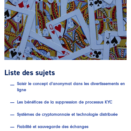
Liste des sujets
Saisir le concept d’anonymat dans les divertissements en
ligne
Les bénéfices de la suppression de processus KYC
Systèmes de cryptomonnaie et technologie distribuée
Fiabilité et sauvegarde des échanges