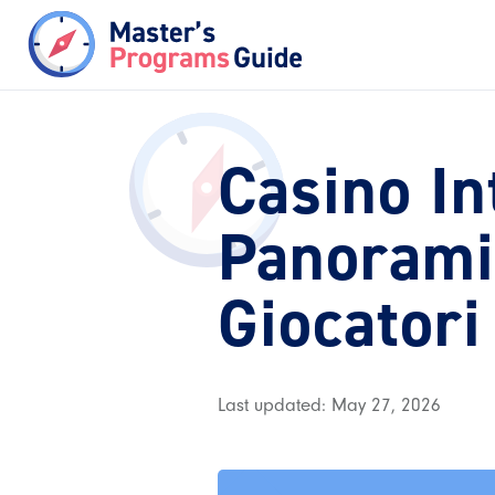
Casino In
Panoramic
Giocatori
Last updated: May 27, 2026