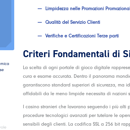
Limpidezza nelle Promozioni Promozional
Qualità del Servizio Clienti
Verifiche e Certificazioni Terze parti
Criteri Fondamentali di S
amica
La scelta di ogni portale di gioco digitale rappres
se
cura e esame accurata. Dentro il panorama mondial
garantiscono standard superiori di sicurezza, ma id
affidabili da le meno limpide necessita di nozioni 
I casino stranieri che lavorano seguendo i più alti
procedure tecnologici avanzati per tutelare le ope
sensibili degli clienti. La codifica SSL a 256 bit rap
vole