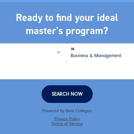
Ready to find your ideal
master's program?