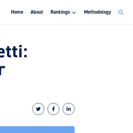
Search
Home
About
Rankings
Methodology
for:
tti:
r