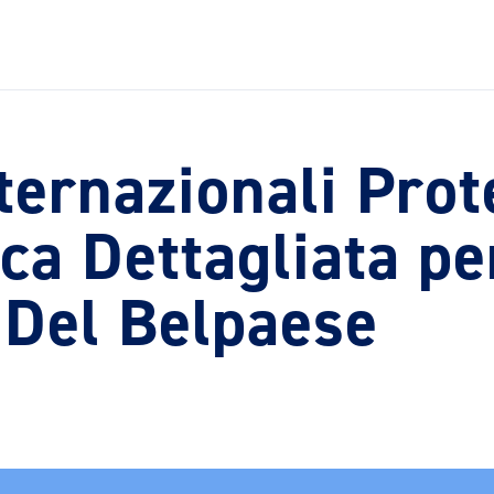
ternazionali Prote
a Dettagliata pe
 Del Belpaese