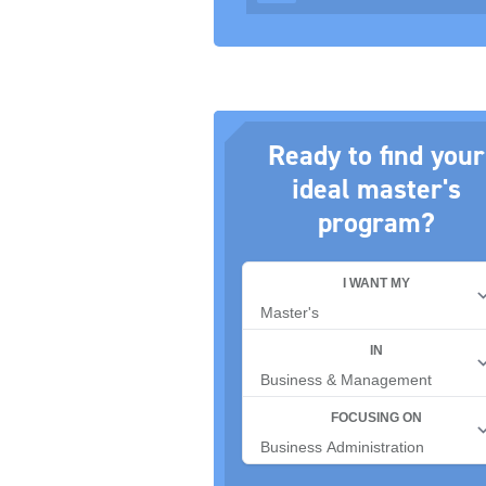
Ready to find your
ideal master's
program?