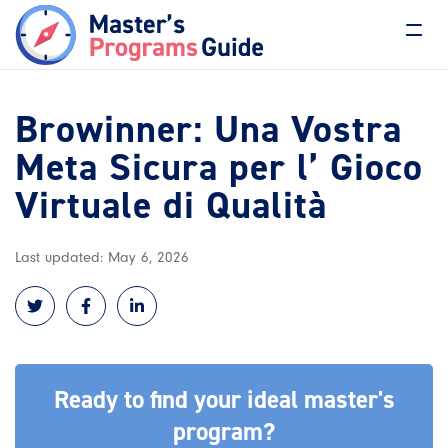
Browinner: Una Vostra
Meta Sicura per l’ Gioco
Virtuale di Qualità
Last updated: May 6, 2026
Ready to find your ideal master's
program?