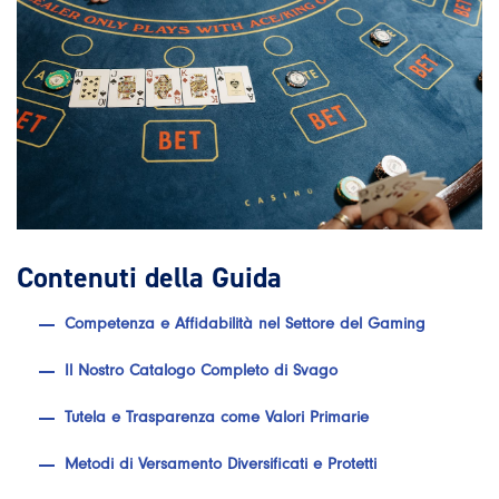
Contenuti della Guida
Competenza e Affidabilità nel Settore del Gaming
Il Nostro Catalogo Completo di Svago
Tutela e Trasparenza come Valori Primarie
Metodi di Versamento Diversificati e Protetti