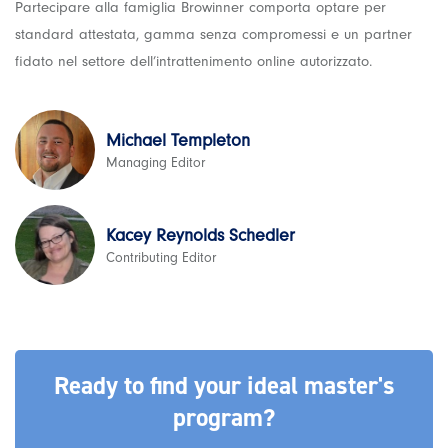
Partecipare alla famiglia Browinner comporta optare per
standard attestata, gamma senza compromessi e un partner
fidato nel settore dell’intrattenimento online autorizzato.
Michael Templeton
Managing Editor
Kacey Reynolds Schedler
Contributing Editor
Ready to find your ideal master's
program?