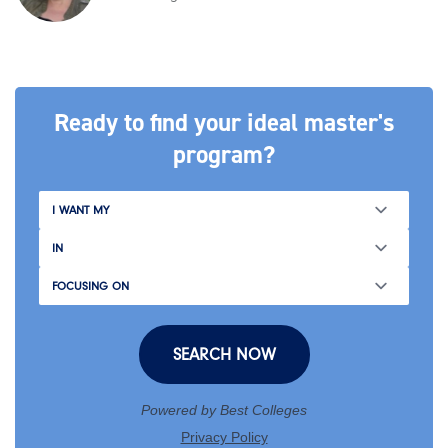
Ready to find your ideal master's
program?