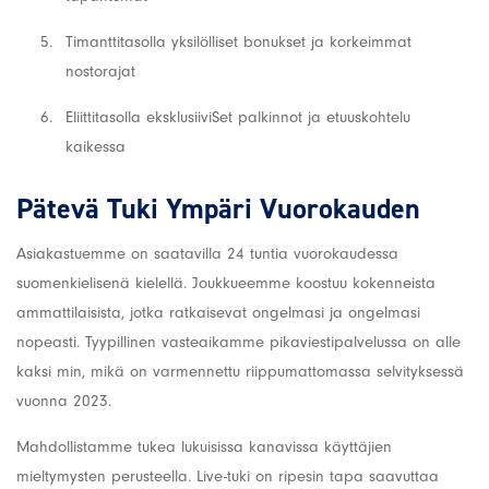
Timanttitasolla yksilölliset bonukset ja korkeimmat
nostorajat
Eliittitasolla eksklusiiviSet palkinnot ja etuuskohtelu
kaikessa
Pätevä Tuki Ympäri Vuorokauden
Asiakastuemme on saatavilla 24 tuntia vuorokaudessa
suomenkielisenä kielellä. Joukkueemme koostuu kokenneista
ammattilaisista, jotka ratkaisevat ongelmasi ja ongelmasi
nopeasti. Tyypillinen vasteaikamme pikaviestipalvelussa on alle
kaksi min, mikä on varmennettu riippumattomassa selvityksessä
vuonna 2023.
Mahdollistamme tukea lukuisissa kanavissa käyttäjien
mieltymysten perusteella. Live-tuki on ripesin tapa saavuttaa