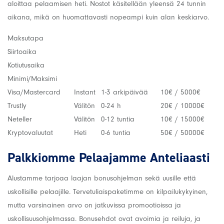
aloittaa pelaamisen heti. Nostot käsitellään yleensä 24 tunnin
aikana, mikä on huomattavasti nopeampi kuin alan keskiarvo.
Maksutapa
Siirtoaika
Kotiutusaika
Minimi/Maksimi
Visa/Mastercard
Instant
1-3 arkipäivää
10€ / 5000€
Trustly
Välitön
0-24 h
20€ / 10000€
Neteller
Välitön
0-12 tuntia
10€ / 15000€
Kryptovaluutat
Heti
0-6 tuntia
50€ / 50000€
Palkkiomme Pelaajamme Anteliaasti
Alustamme tarjoaa laajan bonusohjelman sekä uusille että
uskollisille pelaajille. Tervetuliaispaketimme on kilpailukykyinen,
mutta varsinainen arvo on jatkuvissa promootioissa ja
uskollisuusohjelmassa. Bonusehdot ovat avoimia ja reiluja, ja