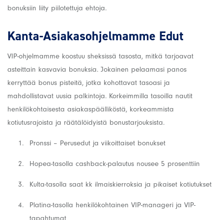
bonuksiin liity piilotettuja ehtoja.
Kanta-Asiakasohjelmamme Edut
VIP-ohjelmamme koostuu sheksissä tasosta, mitkä tarjoavat
asteittain kasvavia bonuksia. Jokainen pelaamasi panos
kerryttää bonus pisteitä, jotka kohottavat tasoasi ja
mahdollistavat uusia palkintoja. Korkeimmilla tasoilla nautit
henkilökohtaisesta asiakaspäälliköstä, korkeammista
kotiutusrajoista ja räätälöidyistä bonustarjouksista.
Pronssi – Perusedut ja viikoittaiset bonukset
Hopea-tasolla cashback-palautus nousee 5 prosenttiin
Kulta-tasolla saat kk ilmaiskierroksia ja pikaiset kotiutukset
Platina-tasolla henkilökohtainen VIP-manageri ja VIP-
tapahtumat