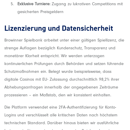
Exklusive Turniere:
Zugang zu lukrativen Competitions mit
gesicherten Preisgeldern
Lizenzierung und Datensicherheit
Browinner Spielbank arbeitet unter einer gültigen Spiellizenz, die
strenge Auflagen bezüglich Kundenschutz, Transparenz und
monetärer Klarheit entspricht. Wir werden unterzogen
kontinuierlichen Prüfungen durch Behörden und setzen führende
Schutzmaßnahmen ein. Belegt wurde beispielsweise, dass
digitale Casinos mit EU- Zulassung durchschnittlich 98,2% ihrer
Abhebungsanfragen innerhalb der angegebenen Zeiträume
prozessieren – ein Maßstab, den wir konsistent einhalten.
Die Platform verwendet eine 2FA-Authentifizierung für Konto-
Logins und verschlüsselt alle kritischen Daten nach höchstem
technischen Standard. Darüber hinaus bieten wir ausführliche