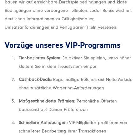
bauen wir auf erreichbare Durchspielbedingungen und klare
Bedingungen ohne verborgene Fußnoten. Jeder Bonus wird mit
deutlichen Informationen zu Gültigkeitsdauer,
Umsatzanforderungen und verfügbaren Titeln versehen.
Vorzüge unseres VIP-Programms
Tier-basiertes System:
Je aktiver Sie spielen, umso höher
klettern Sie in dem Treuesystem empor
Cashback-Deals:
Regelmäßige Refunds auf Netto-Verluste
ohne zusätzliche Wagering-Anforderungen
Maßgeschneiderte Prämien:
Persönliche Offerten
basierend auf Deinen Präferenzen
Schnellere Abhebungen:
VIP-Mitglieder profitieren von
schnellerer Bearbeitung ihrer Transaktionen