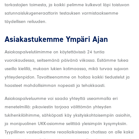
tarkastajien toimesta, ja kaikki pelimme kulkevat läpi toistuvan
satunnaislukugeneraattorin testauksen varmistaaksemme
täydellisen reiluuden.
Asiakastukemme Ympäri Ajan
Asiakaspalvelutiimimme on käytettävissä 24 tuntia
vuorokaudessa, seitsemänä päivänä viikossa. Esitämme tukea
useilla kielillä, mukaan lukien kotimaassa, mikä turvaa sujuvan
yhteydenpidon. Tavoitteenamme on hoitaa kaikki tiedustelut ja
haasteet mahdollisimman nopeasti ja tehokkaasti.
Asiakaspalveluumme voi saada yhteyttä useammalla eri
menetelmillä: pikaviestin tarjoaa välittömän yhteyden
tukihenkilöihimme, sähköposti käy yksityiskohtaisempiin asioihin,
ja monipuolinen UKK-osiomme selittää yleisimpiin kysymyksiin.
Tyypillinen vasteaikamme reaaliaikaisessa chatissa on alle kaksi