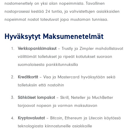
nostomenettely on yksi alan nopeimmista. Tavallinen
nostoprosessi kestää 24 tuntia, ja vahvistettujen asiakkaiden
nopeimmat nostot toteutuvat jopa muutaman tunnissa.
Hyväksytyt Maksumenetelmät
Verkkopankkimaksut
– Trustly ja Zimpler mahdollistavat
välittömät talletukset ja ripeät kotiutukset suoraan
suomalaisesta pankkitunnuksilla
Kreditkortit
– Visa ja Mastercard hyväksytään sekä
talletuksiin että nostoihin
Sähköiset lompakot
– Skrill, Neteller ja MuchBetter
tarjoavat nopean ja varman maksutavan
Kryptovaluutat
– Bitcoin, Ethereum ja Litecoin käytössä
teknologiasta kiinnostuneille asiakkaille