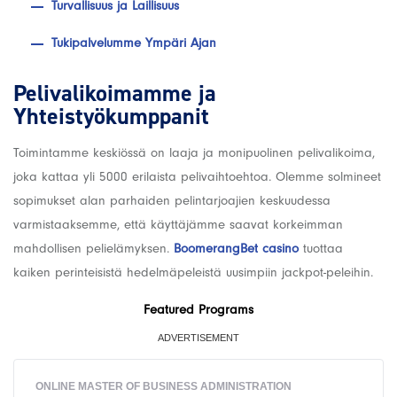
Turvallisuus ja Laillisuus
Tukipalvelumme Ympäri Ajan
Pelivalikoimamme ja
Yhteistyökumppanit
Toimintamme keskiössä on laaja ja monipuolinen pelivalikoima,
joka kattaa yli 5000 erilaista pelivaihtoehtoa. Olemme solmineet
sopimukset alan parhaiden pelintarjoajien keskuudessa
varmistaaksemme, että käyttäjämme saavat korkeimman
mahdollisen pelielämyksen.
BoomerangBet casino
tuottaa
kaiken perinteisistä hedelmäpeleistä uusimpiin jackpot-peleihin.
Featured Programs