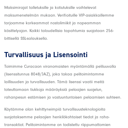
Maksimirajat talletuksille ja kotiutuksille vaihtelevat
maksumenetelmän mukaan. Verifioituille VIP-asiakkaillemme
tarjoamme korkeammat nostolimiikit ja nopeamman
käsittelyajan. Kaikki taloudellisia tapahtumia suojataan 256-
bittisellä SSL-salauksella.
Turvallisuus ja Lisensointi
Toimimme Curacaon viranomaisten myöntämällä peliluuvalla
(lisenssitunnus 8048/JAZ), joka takaa pelitoimintamme
laillisuuden ja turvallisuuden. Tämä lisenssi vaatii meitä
toteuttamaan tiukkoja määräyksiä pelaajien suojelun,
rahanpesun estämisen ja vastuuntuntoisen pelaamisen suhteen.
Käytämme alan kehittyneimpiä turvallisuusteknologioita
suojataksemme pelaajien henkilökohtaiset tiedot ja raha-
transaktiot. Pelitoimintamme on todistettu riippumattomien