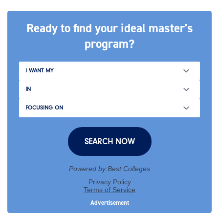
Ready to find your ideal master's
program?