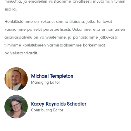
minuuttia, ja emaileihin vastaamme tavallisesti muutaman tunnin
sisällä.
Henkilöstömme on kokenut ammattilaisista, jotka tuntevat
kasinomme palvelut perusteellisesti. Uskomme, että erinomainen
asiakaspalvelu on vahvuutemme, ja panostamme jatkuvasti
tiimimme koulutukseen varmistaaksemme korkeimmat
palvelustandardit.
Michael Templeton
Managing Editor
Kacey Reynolds Schedler
Contributing Editor