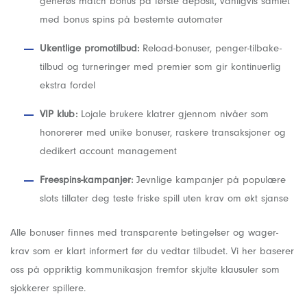
generøs match bonus på første deposit, vanligvis samlet
med bonus spins på bestemte automater
Ukentlige promotilbud:
Reload-bonuser, penger-tilbake-
tilbud og turneringer med premier som gir kontinuerlig
ekstra fordel
VIP klub:
Lojale brukere klatrer gjennom nivåer som
honorerer med unike bonuser, raskere transaksjoner og
dedikert account management
Freespins-kampanjer:
Jevnlige kampanjer på populære
slots tillater deg teste friske spill uten krav om økt sjanse
Alle bonuser finnes med transparente betingelser og wager-
krav som er klart informert før du vedtar tilbudet. Vi her baserer
oss på oppriktig kommunikasjon fremfor skjulte klausuler som
sjokkerer spillere.