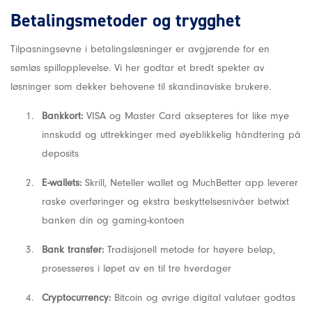
Betalingsmetoder og trygghet
Tilpasningsevne i betalingsløsninger er avgjørende for en
sømløs spillopplevelse. Vi her godtar et bredt spekter av
løsninger som dekker behovene til skandinaviske brukere.
Bankkort:
VISA og Master Card aksepteres for like mye
innskudd og uttrekkinger med øyeblikkelig håndtering på
deposits
E-wallets:
Skrill, Neteller wallet og MuchBetter app leverer
raske overføringer og ekstra beskyttelsesnivåer betwixt
banken din og gaming-kontoen
Bank transfer:
Tradisjonell metode for høyere beløp,
prosesseres i løpet av en til tre hverdager
Cryptocurrency:
Bitcoin og øvrige digital valutaer godtas