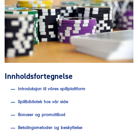
Innholdsfortegnelse
Introduksjon til våres spillplattform
Spillbibliotek hos vår side
Bonuser og promotilbud
Betalingsmetoder og beskyttelse