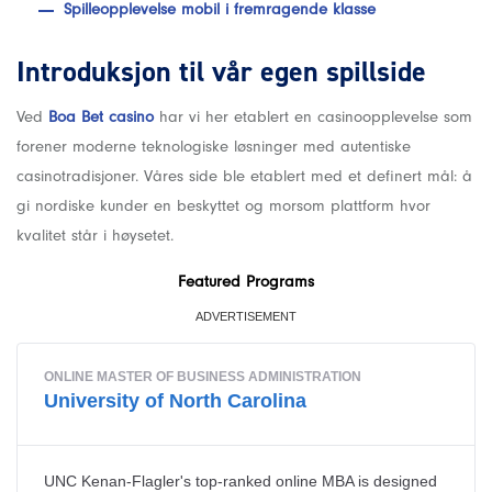
Spilleopplevelse mobil i fremragende klasse
Introduksjon til vår egen spillside
Ved
Boa Bet casino
har vi her etablert en casinoopplevelse som
forener moderne teknologiske løsninger med autentiske
casinotradisjoner. Våres side ble etablert med et definert mål: å
gi nordiske kunder en beskyttet og morsom plattform hvor
kvalitet står i høysetet.
Featured Programs