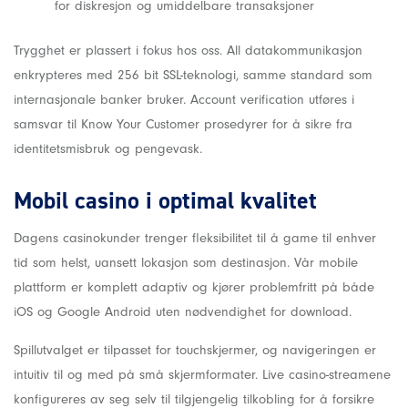
for diskresjon og umiddelbare transaksjoner
Trygghet er plassert i fokus hos oss. All datakommunikasjon
enkrypteres med 256 bit SSL-teknologi, samme standard som
internasjonale banker bruker. Account verification utføres i
samsvar til Know Your Customer prosedyrer for å sikre fra
identitetsmisbruk og pengevask.
Mobil casino i optimal kvalitet
Dagens casinokunder trenger fleksibilitet til å game til enhver
tid som helst, uansett lokasjon som destinasjon. Vår mobile
plattform er komplett adaptiv og kjører problemfritt på både
iOS og Google Android uten nødvendighet for download.
Spillutvalget er tilpasset for touchskjermer, og navigeringen er
intuitiv til og med på små skjermformater. Live casino-streamene
konfigureres av seg selv til tilgjengelig tilkobling for å forsikre