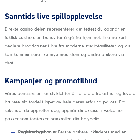
45
Sanntids live spillopplevelse
Direkte casino delen representerer det tettest du oppnår en
faktisk casino uten behov for å gå fra hjemmet. Erfarne kort-
dealere broadcaster i live fra moderne studio-fasiliteter, og du
kan kommunisere like mye med dem og andre brukere via
chat.
Kampanjer og promotilbud
Våres bonussystem er utviklet for å honorere trofasthet og levere
brukere økt fordel i løpet av hele deres erfaring på oss. Fra
sekundet du oppretter deg, oppnår du aksess til welcome-
pakker som forsterker bankrollen din betydelig.
Registreringsbonus:
Ferske brukere inkluderes med en