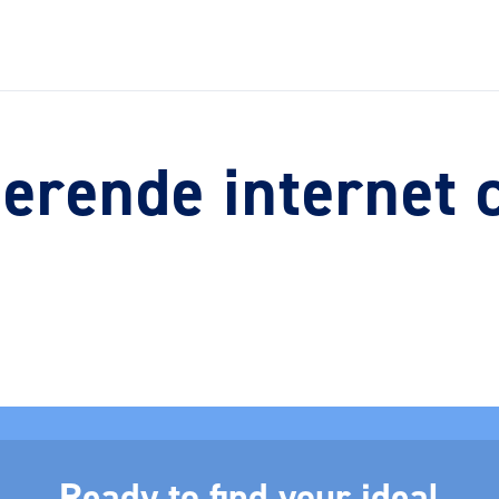
erende internet 
Ready to find your ideal