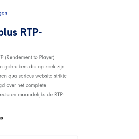
gen
plus RTP-
P (Rendement to Player)
n gebruikers die op zoek zijn
ren qua serieus website strikte
gd over het complete
pecteren maandelijks de RTP-
ms