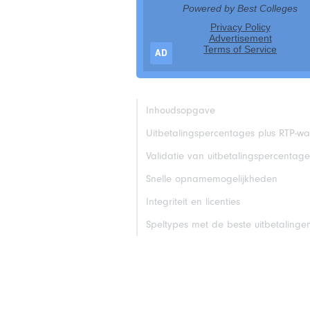
AD
Inhoudsopgave
Uitbetalingspercentages plus RTP-w
Validatie van uitbetalingspercentage
Snelle opnamemogelijkheden
Integriteit en licenties
Speltypes met de beste uitbetalinge