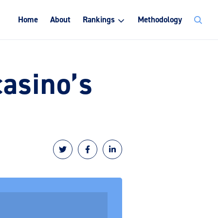
Search
Home
About
Rankings
Methodology
for:
casino’s