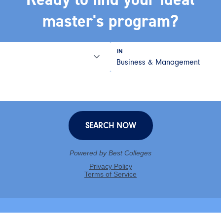
master's program?