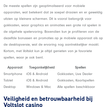
De meeste spellen zijn geoptimaliseerd voor mobiele
apparaten, wat betekent dat ze soepel draaien en er geweldig
uitzien op kleinere schermen. Dit is vooral belangrijk voor
gokkasten, waar graphics en animaties een grote rol spelen in
de algehele spelervaring. Bovendien kun je profiteren van de
dezelfde bonussen en promoties op je mobiele apparaat als op
de desktopversie, wat de ervaring nog aantrekkelijker maakt.
Kortom, met Voltslot kun je altijd genieten van je favoriete
spellen, waar je ook bent.
Apparaat
Toegankelijkheid
Spellen
Smartphone
iOS & Android
Gokkasten, Live Dealer
Tablet
iOS & Android
Gokkasten, Kaartspellen
Desktop
Windows & Mac
Alle spellen beschikbaar
Veiligheid en betrouwbaarheid bij
Voltslot casino