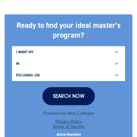
Ready to find your ideal master's
program?