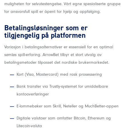
muligheten for selvutestengelse. Vårt egne spesialiserte gruppe
for ansvarsfull spill er åpent for hjelp og oppfølging.
Betalingsløsninger som er
tilgjengelig på platformen
Variasjon i betalingsalternativer er essensiell for en optimal
sømløs spill-erfaring. ArrowBet tilbyr et stort utvalg av
betalingsmetoder tilpasset det nordiske brukermarkedet.
Kort (Visa, Mastercard) med rask prosessering
Bank transfer via Trustly-systemet for umiddelbare
kontooverføringer
E-lommebøker som Skrill, Neteller og MuchBetter-appen
Digitale valutaer som omfatter Bitcoin, Ethereum og
Litecoin-valuta