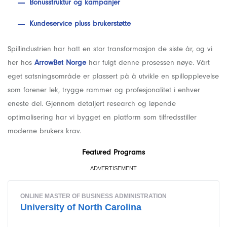
Bonusstruktur og kampanjer
Kundeservice pluss brukerstøtte
Spillindustrien har hatt en stor transformasjon de siste år, og vi
her hos
ArrowBet Norge
har fulgt denne prosessen nøye. Vårt
eget satsningsområde er plassert på å utvikle en spillopplevelse
som forener lek, trygge rammer og profesjonalitet i enhver
eneste del. Gjennom detaljert research og løpende
optimalisering har vi bygget en platform som tilfredsstiller
moderne brukers krav.
Featured Programs