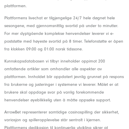
plattformen.
Plattformens livechat er tilgjengelige 24/7 hele døgnet hele
sesongene, med gjennomsnittlig svartid på under to minutter.
For mer dyptgående komplekse henvendelser leverer vi e-
poststøtte med høyeste svartid på 8 timer. Telefonstøtte er åpen
fra klokken 09:00 og 01:00 norsk tidssone.
Kunnskapsdatabasen vi tilbyr inneholder oppimot 200
omfattende artikler som omhandler alle aspekter av
plattformen. Innholdet blir oppdatert jevnlig grunnet på respons
fra brukerne og justeringer i systemene vi leverer. Målet er at
brukere skal oppdage svar på vanlig forekommende
henvendelser øyeblikkelig uten å måtte oppsøke support.
ArrowBet representerer samtidige casinospilling der sikkerhet,
variasjon og spilleropplevelse står sentralt i kjernen.
Plattformens dedikasjon til kontinuerlig utvikling sikrer at