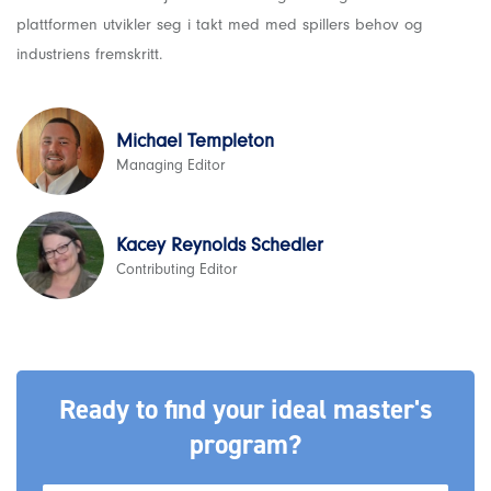
plattformen utvikler seg i takt med med spillers behov og
industriens fremskritt.
Michael Templeton
Managing Editor
Kacey Reynolds Schedler
Contributing Editor
Ready to find your ideal master's
program?