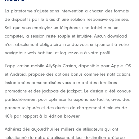
La plateforme s’ajuste sans intervention à chacun des formats
de dispositifs par le biais d’ une solution responsive optimisée.
Soit que vous employiez un téléphone, une tablette ou un
computer, la session reste souple et intuitive. Aucun download
n’est absolument obligatoire : rendez-vous uniquement à votre
navigateur web habituel et loguez-vous à votre profil.
L’application mobile AllySpin Casino, disponible pour Apple iOS
et Android, propose des options bonus comme les notifications
instantanées personnalisées vous alertant des dernières
promotions et des jackpots de jackpot. Le design a été conçue
particulièrement pour optimiser la expérience tactile, avec des
panneaux épurés et des durées de chargement diminués de
40% par rapport à la édition browser.
Adhérez dès aujourd’hui les milliers de utilisateurs qui ont
sélectionné de notre établissement leur destination préférée