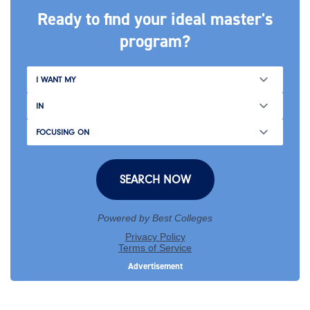
Ready to find your ideal master's
program?