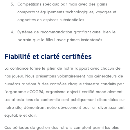
Compétitions spéciaux par mois avec des gains
comportant équipements technologiques, voyages et
cagnottes en espèces substantielles
Système de recommandation gratifiant aussi bien le
parrain que le filleul avec primes instantanés
Fiabilité et clarté certifiées
La confiance forme le pilier de notre rapport avec chacun de
nos joueur. Nous présentons volontairement nos générateurs de
numéros random à des contrôles chaque trimestre conduits par
l’organisme eCOGRA, organisme objectif certifié mondialement.
Les attestations de conformité sont publiquement disponibles sur
notre site, démontrant notre dévouement pour un divertissement
équitable et clair.
Ces périodes de gestion des retraits comptent parmi les plus