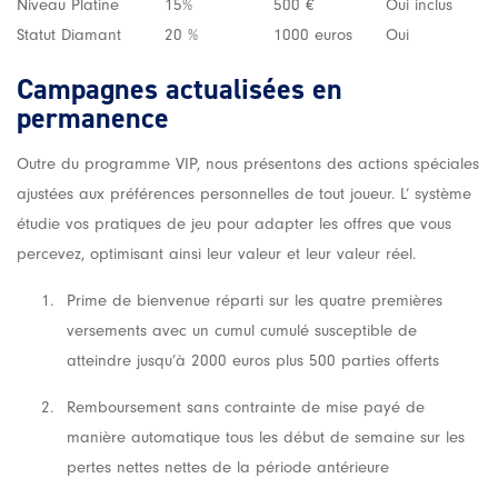
Niveau Platine
15%
500 €
Oui inclus
Statut Diamant
20 %
1000 euros
Oui
Campagnes actualisées en
permanence
Outre du programme VIP, nous présentons des actions spéciales
ajustées aux préférences personnelles de tout joueur. L’ système
étudie vos pratiques de jeu pour adapter les offres que vous
percevez, optimisant ainsi leur valeur et leur valeur réel.
Prime de bienvenue réparti sur les quatre premières
versements avec un cumul cumulé susceptible de
atteindre jusqu’à 2000 euros plus 500 parties offerts
Remboursement sans contrainte de mise payé de
manière automatique tous les début de semaine sur les
pertes nettes nettes de la période antérieure