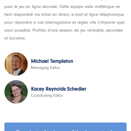
pour le jeu en ligne sécurisé. Cette équipe aide multilingue se
tient disponible via tchat en direct, e-mail et ligne téléphonique
pour répondre à vos interrogations et régler vite n’importe quel
souci possible. Profitez d’une session de jeu véritable, sécurisée
et lucrative.
Michael Templeton
Managing Editor
Kacey Reynolds Schedler
Contributing Editor