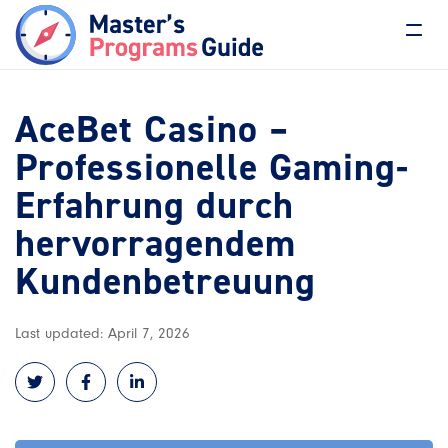
AceBet Casino –
Professionelle Gaming-
Erfahrung durch
hervorragendem
Kundenbetreuung
Last updated: April 7, 2026