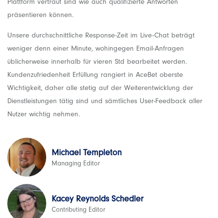
Plattform vertraut sind wie auch qualifizierte Antworten
präsentieren können.
Unsere durchschnittliche Response-Zeit im Live-Chat beträgt
weniger denn einer Minute, wohingegen Email-Anfragen
üblicherweise innerhalb für vieren Std bearbeitet werden.
Kundenzufriedenheit Erfüllung rangiert in AceBet oberste
Wichtigkeit, daher alle stetig auf der Weiterentwicklung der
Dienstleistungen tätig sind und sämtliches User-Feedback aller
Nutzer wichtig nehmen.
Michael Templeton
Managing Editor
Kacey Reynolds Schedler
Contributing Editor