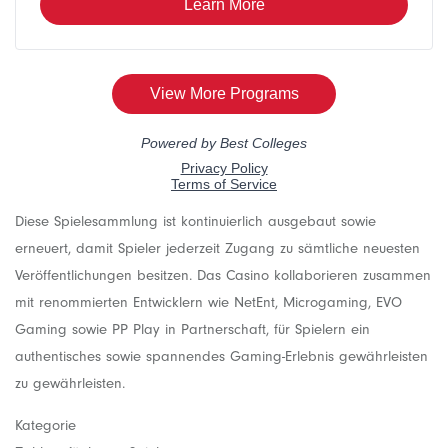
Diese Spielesammlung ist kontinuierlich ausgebaut sowie
erneuert, damit Spieler jederzeit Zugang zu sämtliche neuesten
Veröffentlichungen besitzen. Das Casino kollaborieren zusammen
mit renommierten Entwicklern wie NetEnt, Microgaming, EVO
Gaming sowie PP Play in Partnerschaft, für Spielern ein
authentisches sowie spannendes Gaming-Erlebnis gewährleisten
zu gewährleisten.
Kategorie