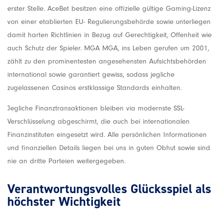
erster Stelle. AceBet besitzen eine offizielle gültige Gaming-Lizenz
von einer etablierten EU- Regulierungsbehörde sowie unterliegen
damit harten Richtlinien in Bezug auf Gerechtigkeit, Offenheit wie
auch Schutz der Spieler. MGA MGA, ins Leben gerufen um 2001,
zählt zu den prominentesten angesehensten Aufsichtsbehörden
international sowie garantiert gewiss, sodass jegliche
zugelassenen Casinos erstklassige Standards einhalten.
Jegliche Finanztransaktionen bleiben via modernste SSL-
Verschlüsselung abgeschirmt, die auch bei internationalen
Finanzinstituten eingesetzt wird. Alle persönlichen Informationen
und finanziellen Details liegen bei uns in guten Obhut sowie sind
nie an dritte Parteien weitergegeben.
Verantwortungsvolles Glücksspiel als
höchster Wichtigkeit