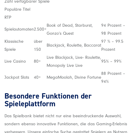
Zahl verfügbarer Spiele
Populäre Titel
RTP
Book of Dead, Starburst,
94 Prozent –
Spielautomaten
2.500+
Gonzo’s Quest
98 Prozent
Klassische
über
97 % – 99.5
Blackjack, Roulette, Baccarat
Spiele
150
Prozent
Live Blackjack, Live- Roulette,
Live Casino
80+
95% – 99%
Monopoly Live Live
88 Prozent –
Jackpot Slots
40+
MegaMoolah, Divine Fortune
94%
Besondere Funktionen der
Spieleplattform
Das Spielbank bietet nicht nur eine beeindruckende Auswahl,
sondern ebenso innovative Funktionen, die das Gaming-Erlebnis
verbessern. Unsere einfache Suche gestattet Spielern es Nutzern,