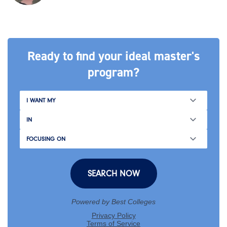
Ready to find your ideal master's
program?