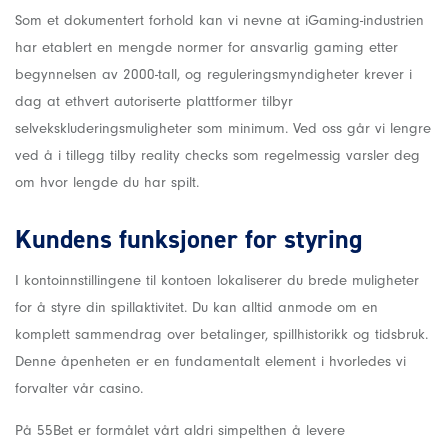
Som et dokumentert forhold kan vi nevne at iGaming-industrien
har etablert en mengde normer for ansvarlig gaming etter
begynnelsen av 2000-tall, og reguleringsmyndigheter krever i
dag at ethvert autoriserte plattformer tilbyr
selvekskluderingsmuligheter som minimum. Ved oss går vi lengre
ved å i tillegg tilby reality checks som regelmessig varsler deg
om hvor lengde du har spilt.
Kundens funksjoner for styring
I kontoinnstillingene til kontoen lokaliserer du brede muligheter
for å styre din spillaktivitet. Du kan alltid anmode om en
komplett sammendrag over betalinger, spillhistorikk og tidsbruk.
Denne åpenheten er en fundamentalt element i hvorledes vi
forvalter vår casino.
På 55Bet er formålet vårt aldri simpelthen å levere