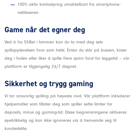
100% aktiv kontostyring umiddelbart fra smartphone-
nettleseren
Game når det egner deg
Ved å ha 55Bet i lommen kan du ta med deg selv
spillopplevelsen hvor som helst. Enten du står på bussen, koser
deg i hvilen eller liker å spille flere spinn forut for leggetid – vår
plattform er tilgjengelig 24/7 døgnet.
Sikkerhet og trygg gaming
Vi tar ansvarlig spilling på høyeste nivå. Vår plattform inkluderer
hjelpemidler som tillater deg som spiller sette limiter for
deposits, minus og gaming-tid. Disse begrensningene aktiveres
øyeblikkelig og kan ikke ignoreres via å henvende seg til
kundestøtte.