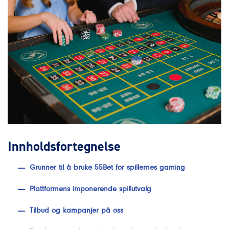
Innholdsfortegnelse
Grunner til å bruke 55Bet for spillernes gaming
Plattformens imponerende spillutvalg
Tilbud og kampanjer på oss