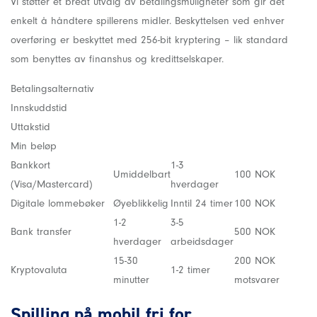
Vi støtter et bredt utvalg av betalingsmuligheter som gir det
enkelt å håndtere spillerens midler. Beskyttelsen ved enhver
overføring er beskyttet med 256-bit kryptering – lik standard
som benyttes av finanshus og kredittselskaper.
Betalingsalternativ
Innskuddstid
Uttakstid
Min beløp
Bankkort
1-3
Umiddelbart
100 NOK
(Visa/Mastercard)
hverdager
Digitale lommebøker
Øyeblikkelig
Inntil 24 timer
100 NOK
1-2
3-5
Bank transfer
500 NOK
hverdager
arbeidsdager
15-30
200 NOK
Kryptovaluta
1-2 timer
minutter
motsvarer
Spilling på mobil fri for