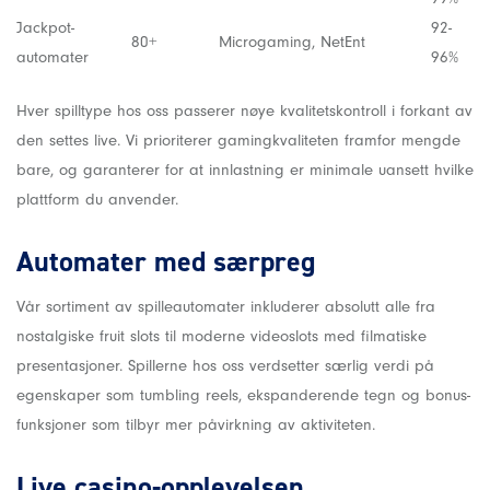
Jackpot-
92-
80+
Microgaming, NetEnt
automater
96%
Hver spilltype hos oss passerer nøye kvalitetskontroll i forkant av
den settes live. Vi prioriterer gamingkvaliteten framfor mengde
bare, og garanterer for at innlastning er minimale uansett hvilke
plattform du anvender.
Automater med særpreg
Vår sortiment av spilleautomater inkluderer absolutt alle fra
nostalgiske fruit slots til moderne videoslots med filmatiske
presentasjoner. Spillerne hos oss verdsetter særlig verdi på
egenskaper som tumbling reels, ekspanderende tegn og bonus-
funksjoner som tilbyr mer påvirkning av aktiviteten.
Live casino-opplevelsen