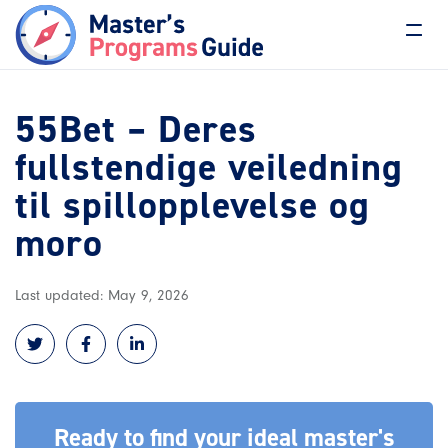
55Bet – Deres
fullstendige veiledning
til spillopplevelse og
moro
Last updated: May 9, 2026
Ready to find your ideal master's