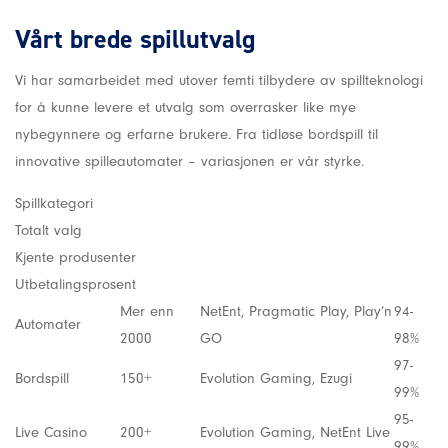
Vårt brede spillutvalg
Vi har samarbeidet med utover femti tilbydere av spillteknologi
for å kunne levere et utvalg som overrasker like mye
nybegynnere og erfarne brukere. Fra tidløse bordspill til
innovative spilleautomater – variasjonen er vår styrke.
Spillkategori
Totalt valg
Kjente produsenter
Utbetalingsprosent
Mer enn
NetEnt, Pragmatic Play, Play’n
94-
Automater
2000
GO
98%
97-
Bordspill
150+
Evolution Gaming, Ezugi
99%
95-
Live Casino
200+
Evolution Gaming, NetEnt Live
99%