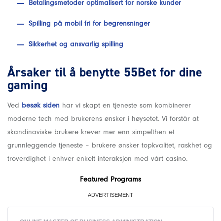
Betalingsmetoder optimalisert for norske kunder
Spilling på mobil fri for begrensninger
Sikkerhet og ansvarlig spilling
Årsaker til å benytte 55Bet for dine
gaming
Ved
besøk siden
har vi skapt en tjeneste som kombinerer
moderne tech med brukerens ønsker i høysetet. Vi forstår at
skandinaviske brukere krever mer enn simpelthen et
grunnleggende tjeneste – brukere ønsker topkvalitet, raskhet og
troverdighet i enhver enkelt interaksjon med vårt casino.
Featured Programs