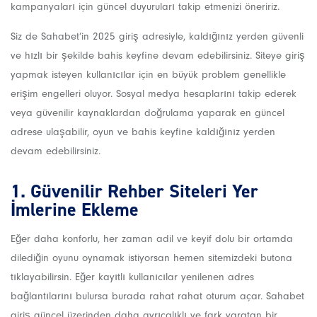
kampanyaları için güncel duyuruları takip etmenizi öneririz.
Siz de Sahabet’in 2025 giriş adresiyle, kaldığınız yerden güvenli
ve hızlı bir şekilde bahis keyfine devam edebilirsiniz. Siteye giriş
yapmak isteyen kullanıcılar için en büyük problem genellikle
erişim engelleri oluyor. Sosyal medya hesaplarını takip ederek
veya güvenilir kaynaklardan doğrulama yaparak en güncel
adrese ulaşabilir, oyun ve bahis keyfine kaldığınız yerden
devam edebilirsiniz.
1. Güvenilir Rehber Siteleri Yer
İmlerine Ekleme
Eğer daha konforlu, her zaman adil ve keyif dolu bir ortamda
dilediğin oyunu oynamak istiyorsan hemen sitemizdeki butona
tıklayabilirsin. Eğer kayıtlı kullanıcılar yenilenen adres
bağlantılarını bulursa burada rahat rahat oturum açar. Sahabet
giriş güncel üzerinden daha ayrıcalıklı ve fark yaratan bir