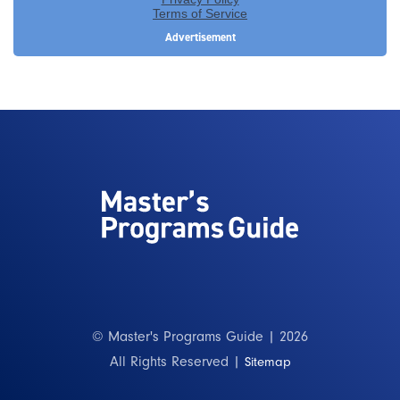
© Master's Programs Guide | 2026
All Rights Reserved |
Sitemap