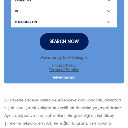
Bu sayede sadece oyuna ve eğlenceye odaklanabilir, aklınızda
hiçbir soru işareti kalmadan keyifli bir deneyim yaşayabilirsiniz.
Ayrıca, kişisel ve finansal verilerinizin güvenliği en üst düzey
şifreleme teknolojileri (SSL) ile sağlanır. Lisans, veri koruma