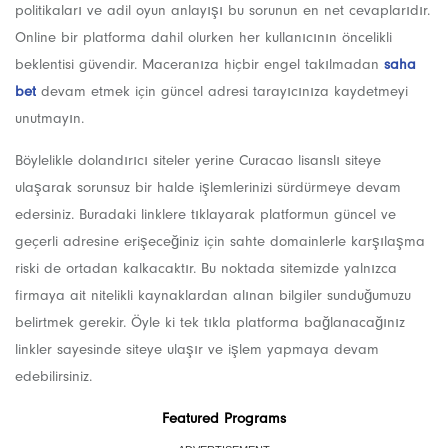
politikaları ve adil oyun anlayışı bu sorunun en net cevaplarıdır.
Online bir platforma dahil olurken her kullanıcının öncelikli
beklentisi güvendir. Maceranıza hiçbir engel takılmadan
saha
bet
devam etmek için güncel adresi tarayıcınıza kaydetmeyi
unutmayın.
Böylelikle dolandırıcı siteler yerine Curacao lisanslı siteye
ulaşarak sorunsuz bir halde işlemlerinizi sürdürmeye devam
edersiniz. Buradaki linklere tıklayarak platformun güncel ve
geçerli adresine erişeceğiniz için sahte domainlerle karşılaşma
riski de ortadan kalkacaktır. Bu noktada sitemizde yalnızca
firmaya ait nitelikli kaynaklardan alınan bilgiler sunduğumuzu
belirtmek gerekir. Öyle ki tek tıkla platforma bağlanacağınız
linkler sayesinde siteye ulaşır ve işlem yapmaya devam
edebilirsiniz.
Featured Programs