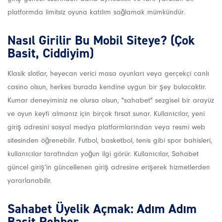
platformda limitsiz oyuna katılım sağlamak mümkündür.
Nasıl Girilir Bu Mobil Siteye? (Çok
Basit, Ciddiyim)
Klasik slotlar, heyecan verici masa oyunları veya gerçekçi canlı
casino olsun, herkes burada kendine uygun bir şey bulacaktır.
Kumar deneyiminiz ne olursa olsun, "sahabet" sezgisel bir arayüz
ve oyun keyfi almanız için birçok fırsat sunar. Kullanıcılar, yeni
giriş adresini sosyal medya platformlarından veya resmi web
sitesinden öğrenebilir. Futbol, basketbol, tenis gibi spor bahisleri,
kullanıcılar tarafından yoğun ilgi görür. Kullanıcılar, Sahabet
güncel giriş’in güncellenen giriş adresine erişerek hizmetlerden
yararlanabilir.
Sahabet Üyelik Açmak: Adım Adım
Basit Rehber