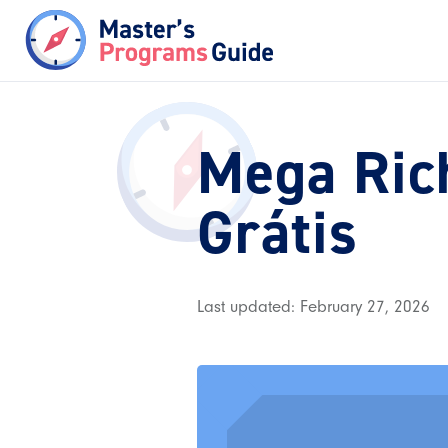
Mega Ric
Grátis
Last updated: February 27, 2026