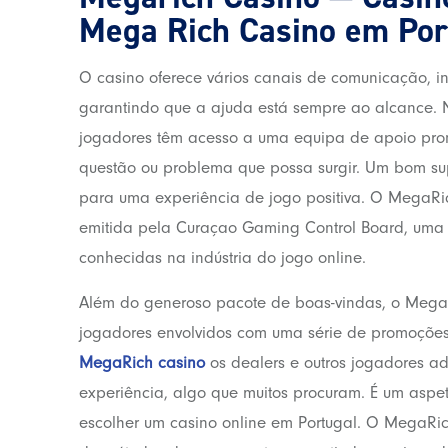
Mega Rich Casino em Por
O casino oferece vários canais de comunicação, inc
garantindo que a ajuda está sempre ao alcance.
jogadores têm acesso a uma equipa de apoio pro
questão ou problema que possa surgir. Um bom sup
para uma experiência de jogo positiva. O MegaRi
emitida pela Curaçao Gaming Control Board, uma
conhecidas na indústria do jogo online.
Além do generoso pacote de boas-vindas, o Mega
jogadores envolvidos com uma série de promoções
MegaRich casino
os dealers e outros jogadores a
experiência, algo que muitos procuram. É um aspe
escolher um casino online em Portugal. O MegaRi