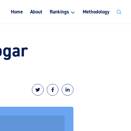
Search
Home
About
Rankings
Methodology
for:
ogar