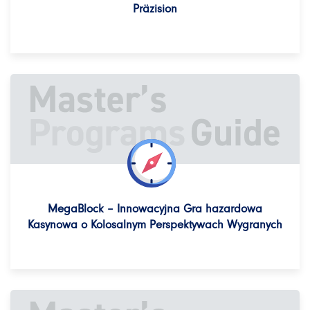
Präzision
MegaBlock – Innowacyjna Gra hazardowa
Kasynowa o Kolosalnym Perspektywach Wygranych