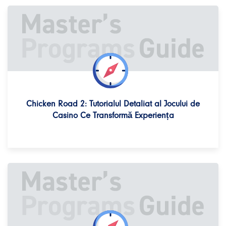
Chicken Road 2: Tutorialul Detaliat al Jocului de
Casino Ce Transformă Experiența