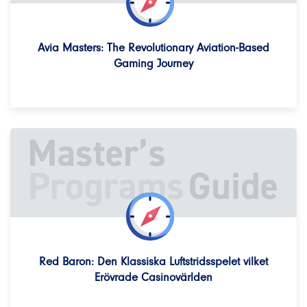
Avia Masters: The Revolutionary Aviation-Based
Gaming Journey
Red Baron: Den Klassiska Luftstridsspelet vilket
Erövrade Casinovärlden