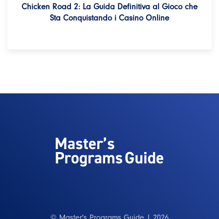
Chicken Road 2: La Guida Definitiva al Gioco che
Sta Conquistando i Casino Online
© Master's Programs Guide | 2026