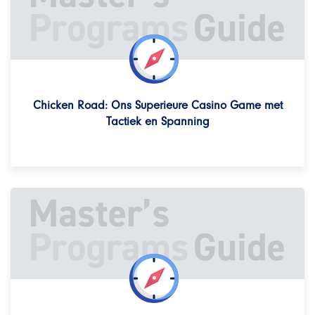
Chicken Road: Ons Superieure Casino Game met
Tactiek en Spanning