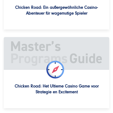
Chicken Road: Ein außergewöhnliche Casino-
Abenteuer für wagemutige Spieler
Chicken Road: Het Ultieme Casino Game voor
Strategie en Excitement