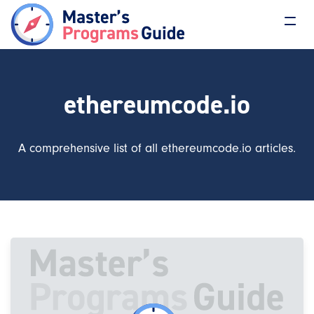
ethereumcode.io
A comprehensive list of all ethereumcode.io articles.