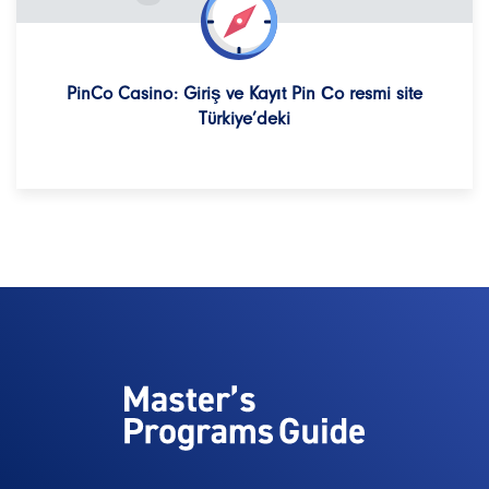
PinCo Casino: Giriş ve Kayıt Pin Сo resmi site
Türkiye’deki