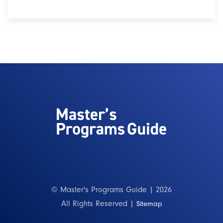
© Master's Programs Guide | 2026
All Rights Reserved |
Sitemap