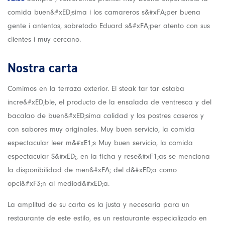
comida buen&#xED;sima i los camareros s&#xFA;per buena
gente i antentos, sobretodo Eduard s&#xFA;per atento con sus
clientes i muy cercano.
Nostra carta
Comimos en la terraza exterior. El steak tar tar estaba
incre&#xED;ble, el producto de la ensalada de ventresca y del
bacalao de buen&#xED;sima calidad y los postres caseros y
con sabores muy originales. Muy buen servicio, la comida
espectacular leer m&#xE1;s Muy buen servicio, la comida
espectacular S&#xED;, en la ficha y rese&#xF1;as se menciona
la disponibilidad de men&#xFA; del d&#xED;a como
opci&#xF3;n al mediod&#xED;a.
La amplitud de su carta es la justa y necesaria para un
restaurante de este estilo, es un restaurante especializado en