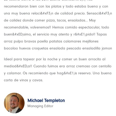
recomendaron bien con los platos y todo estaba bueno y con
una muy buena relaci&#xF3;n de calidad precio. Sensaci&#xF3;n
de calidez donde comer pizza, tacos, ensaladas… Muy
recomendable, volveremos!! Hemos comido espectacular, todo
buen&#xED;simo, el servicio muy atento y r&#xE1;pido!! Tapas
arroz pulpo bravas paella patatas calamares mejillones
bacalao huevos croquetas ensalada pescado ensaladilla jamon
Ideal para tapear por la noche y comer un buen arrocito al
mediod&#xED;a!! Cuando fuimos era arroz cremoso con centollo
y calamar. Os recomiendo que hag&#xE1;is reserva. Una buena
carta de vinos y cavas.
Michael Templeton
Managing Editor