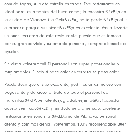
comida tapas, su plato estrella es tapas. Este restaurante es
ideal para los amantes del buen comer, lo encontrar&#xE1;s en
la ciudad de Vilanova i la Geltr&#xFA;, no te perder&#xE1;s al ir
a buscarlo porque su ubicaci&#xF3;n es excelente. Vas a llevarte
un buen recuerdo de este restaurante, puesto que es famoso
por su gran servicio y su amable personal, siempre dispuesto a
ayudar.
Sin duda volveremos!! El personal, son super profesionales y
muy amables. El sitio si hace calor en terraza se pasa calor.
Puedo decir que el sitio excelente, pedimos arroz meloso con
bogavante y delicioso, el trato de todo el personal de
maravilla,s&#xFA;per atentos,agradables,simp&#xE1;ticos,da
agusto venir aqu&#xED; y sin duda sera amenudo. Excelente
restaurante en zona mar&#xED;tima de Vilanova, personal
atento y comimos genial, volveremos, 100% recomendable Buen