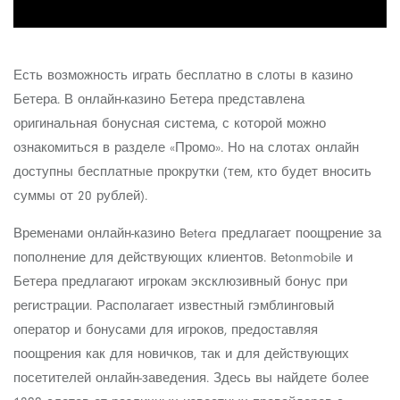
Есть возможность играть бесплатно в слоты в казино
Бетера. В онлайн-казино Бетера представлена
оригинальная бонусная система, с которой можно
ознакомиться в разделе «Промо». Но на слотах онлайн
доступны бесплатные прокрутки (тем, кто будет вносить
суммы от 20 рублей).
Временами онлайн-казино Betera предлагает поощрение за
пополнение для действующих клиентов. Betonmobile и
Бетера предлагают игрокам эксклюзивный бонус при
регистрации. Располагает известный гэмблинговый
оператор и бонусами для игроков, предоставляя
поощрения как для новичков, так и для действующих
посетителей онлайн-заведения. Здесь вы найдете более