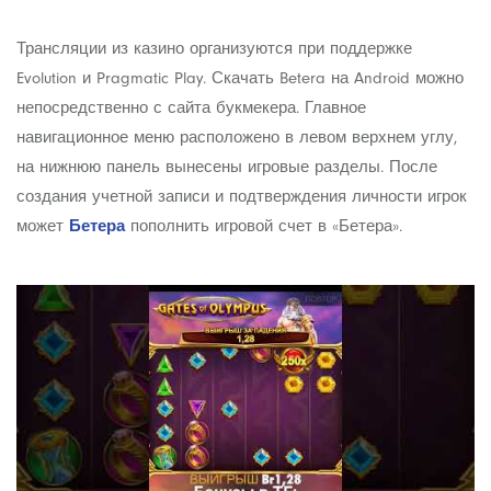
Трансляции из казино организуются при поддержке
Evolution и Pragmatic Play. Скачать Betera на Android можно
непосредственно с сайта букмекера. Главное
навигационное меню расположено в левом верхнем углу,
на нижнюю панель вынесены игровые разделы. После
создания учетной записи и подтверждения личности игрок
может
Бетера
пополнить игровой счет в «Бетера».