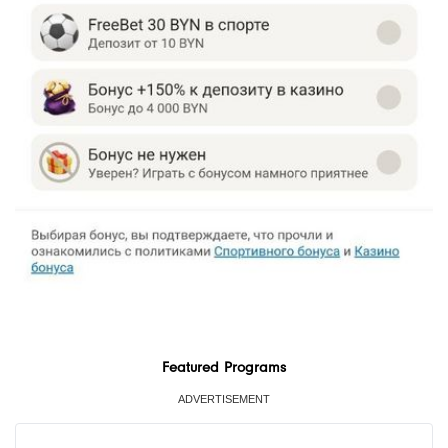
Featured Programs