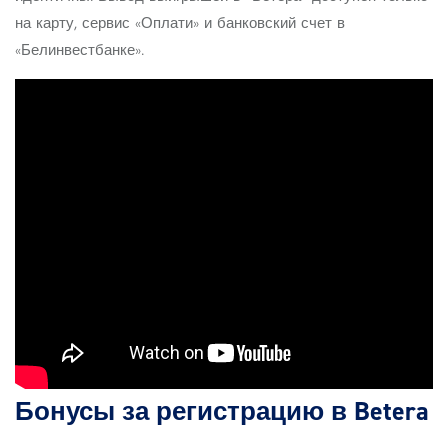
на карту, сервис «Оплати» и банковский счет в
«Белинвестбанке».
Бонусы за регистрацию в Betera