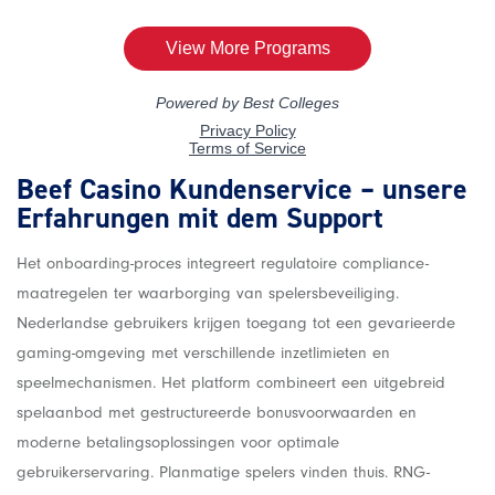
Beef Casino Kundenservice – unsere
Erfahrungen mit dem Support
Het onboarding-proces integreert regulatoire compliance-
maatregelen ter waarborging van spelersbeveiliging.
Nederlandse gebruikers krijgen toegang tot een gevarieerde
gaming-omgeving met verschillende inzetlimieten en
speelmechanismen. Het platform combineert een uitgebreid
spelaanbod met gestructureerde bonusvoorwaarden en
moderne betalingsoplossingen voor optimale
gebruikerservaring. Planmatige spelers vinden thuis. RNG-