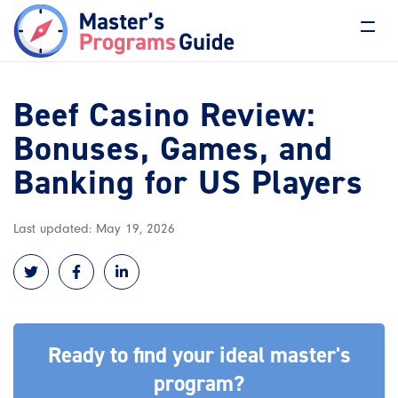
Beef Casino Review:
Bonuses, Games, and
Banking for US Players
Last updated: May 19, 2026
Ready to find your ideal master's
program?