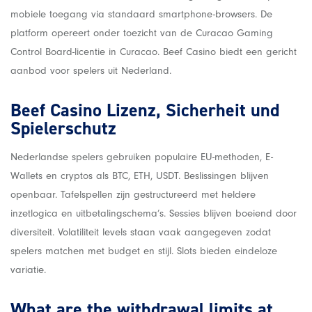
mobiele toegang via standaard smartphone-browsers. De
platform opereert onder toezicht van de Curacao Gaming
Control Board-licentie in Curacao. Beef Casino biedt een gericht
aanbod voor spelers uit Nederland.
Beef Casino Lizenz, Sicherheit und
Spielerschutz
Nederlandse spelers gebruiken populaire EU-methoden, E-
Wallets en cryptos als BTC, ETH, USDT. Beslissingen blijven
openbaar. Tafelspellen zijn gestructureerd met heldere
inzetlogica en uitbetalingschema’s. Sessies blijven boeiend door
diversiteit. Volatiliteit levels staan vaak aangegeven zodat
spelers matchen met budget en stijl. Slots bieden eindeloze
variatie.
What are the withdrawal limits at