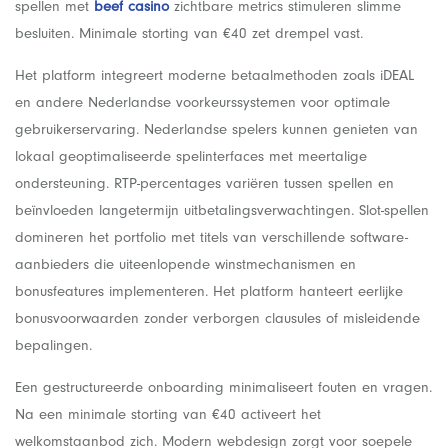
spellen met
beef casino
zichtbare metrics stimuleren slimme
besluiten. Minimale storting van €40 zet drempel vast.
Het platform integreert moderne betaalmethoden zoals iDEAL
en andere Nederlandse voorkeurssystemen voor optimale
gebruikerservaring. Nederlandse spelers kunnen genieten van
lokaal geoptimaliseerde spelinterfaces met meertalige
ondersteuning. RTP-percentages variëren tussen spellen en
beïnvloeden langetermijn uitbetalingsverwachtingen. Slot-spellen
domineren het portfolio met titels van verschillende software-
aanbieders die uiteenlopende winstmechanismen en
bonusfeatures implementeren. Het platform hanteert eerlijke
bonusvoorwaarden zonder verborgen clausules of misleidende
bepalingen.
Een gestructureerde onboarding minimaliseert fouten en vragen.
Na een minimale storting van €40 activeert het
welkomstaanbod zich. Modern webdesign zorgt voor soepele