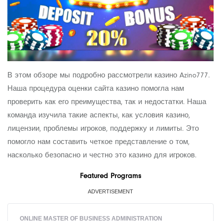
В этом обзоре мы подробно рассмотрели казино Azino777.
Наша процедура оценки сайта казино помогла нам
проверить как его преимущества, так и недостатки. Наша
команда изучила такие аспекты, как условия казино,
лицензии, проблемы игроков, поддержку и лимиты. Это
помогло нам составить четкое представление о том,
насколько безопасно и честно это казино для игроков.
Featured Programs