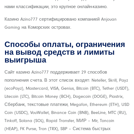
нами классификации, это крупное онлайн-казино.
Казино Azino777 сертифицировано компанией Anjouan
Gaming на Коморских островах.
Способы оплаты, ограничения
на вывод средств и лимиты
выигрыша
Сайт казино Azino777 поддерживает 29 способов
пополнения счета. В этот список входят: Neteller, Skrill, Payz
(ecoPayz), Mastercard, VISA, Genius, Bitcoin (BTC), Tether (USDT),
Litecoin (LTC), Bitcoin Money (BCH), Dogecoin (DOGE), Piastrix,
Сбербанк, текстовые платежи, Megafon, Ethereum (ETH), USD
Coin (USDC), VouWallet, Binance Coin (BNB), BeeLine, MTC (RU),
Tinkoff, Solana (SOL), Rapid Transfer, МИР – Mir, Toncoin
(HEAP), FK Purse, Tron (TRX), SBP – Система быстрых