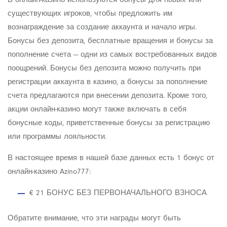
существующих игроков, чтобы предложить им
вознаграждение за создание аккаунта и начало игры.
Бонусы без депозита, бесплатные вращения и бонусы за
пополнение счета — одни из самых востребованных видов
поощрений. Бонусы без депозита можно получить при
регистрации аккаунта в казино, а бонусы за пополнение
счета предлагаются при внесении депозита. Кроме того,
акции онлайн-казино могут также включать в себя
бонусные коды, приветственные бонусы за регистрацию
или программы лояльности.
В настоящее время в нашей базе данных есть 1 бонус от
онлайн-казино Azino777:
€ 21 БОНУС БЕЗ ПЕРВОНАЧАЛЬНОГО ВЗНОСА
Обратите внимание, что эти награды могут быть