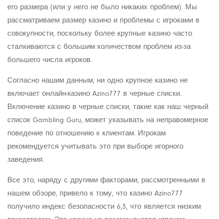
его размера (или у него не было никаких проблем). Мы
рассматриваем размер казино и проблемы с игроками в
совокупности, поскольку более крупные казино часто
сталкиваются с большим количеством проблем из-за
большего числа игроков.
Согласно нашим данным, ни одно крупное казино не
включает онлайн-казино Azino777 в черные списки.
Включение казино в черные списки, такие как наш черный
список Gambling Guru, может указывать на неправомерное
поведение по отношению к клиентам. Игрокам
рекомендуется учитывать это при выборе игорного
заведения.
Все это, наряду с другими факторами, рассмотренными в
нашем обзоре, привело к тому, что казино Azino777
получило индекс безопасности 6,3, что является низким