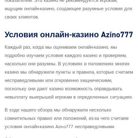
показателем. Это казино не рекомендуется игрокам,
ищущим онлайн-казино, создающее разумные условия для
своих клиентов.
Условия онлайн-казино Azino777
Каждый раз, когда мы оцениваем онлайн-казино, мы
подробно изучаем условия каждого казино и проверяем,
насколько они разумны. В условиях и положениях многих
казино мы обнаружили пункты и правила, которые считаем
несправедливыми или откровенно хищническими,
поскольку они дают казино возможность оправдывать
невыплату выигрышей игрокам в определенных ситуациях.
В ходе нашего обзора мы обнаружили несколько
сомнительных правил или положений, из-за чего считаем
условия онлайн-казино Azino777 несправедливыми.