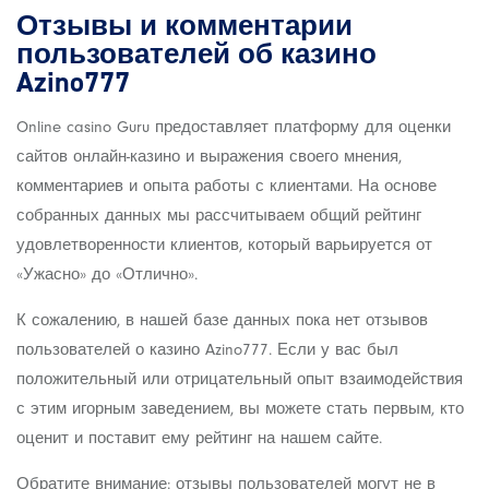
Отзывы и комментарии
пользователей об казино
Azino777
Online casino Guru предоставляет платформу для оценки
сайтов онлайн-казино и выражения своего мнения,
комментариев и опыта работы с клиентами. На основе
собранных данных мы рассчитываем общий рейтинг
удовлетворенности клиентов, который варьируется от
«Ужасно» до «Отлично».
К сожалению, в нашей базе данных пока нет отзывов
пользователей о казино Azino777. Если у вас был
положительный или отрицательный опыт взаимодействия
с этим игорным заведением, вы можете стать первым, кто
оценит и поставит ему рейтинг на нашем сайте.
Обратите внимание: отзывы пользователей могут не в