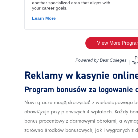
Reklamy w kasynie onlin
Program bonusów za logowanie 
Nowi gracze mogą skorzystać z wieloetapowego bo
obowiązuje przy pierwszych 4 wpłatach. Każdy bon
bonus procentowy z darmowymi obrotami, a wyma
zarówno środków bonusowych, jak i wygranych z 