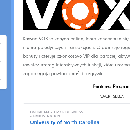
Kasyno VOX to kasyno online, które koncentruje się 
nie na pojedynczych transakcjach. Organizuje regul
bonusy i oferuje członkostwo VIP dla bardziej aktyw
również szereg interaktywnych funkcji, które urozma
zapobiegają powtarzalności rozgrywki.
Featured Progra