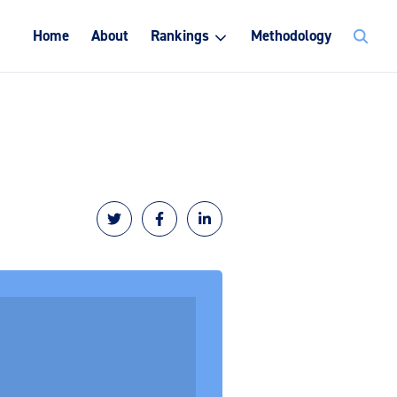
Search
Home
About
Rankings
Methodology
for: