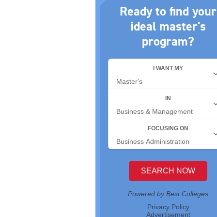
Ready to find your
ideal master's
program?