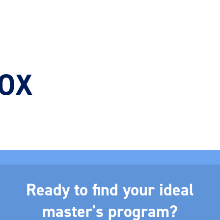
VOX
Ready to find your ideal
master's program?